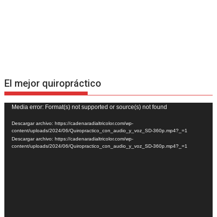
El mejor quiropráctico
Reproductor
Media error: Format(s) not supported or source(s) not found
de
Descargar archivo: https://cadenaradialtricolor.com/wp-
vídeo
content/uploads/2024/06/Quiropractico_con_audio_y_voz_SD-360p.mp4?_=1
Descargar archivo: https://cadenaradialtricolor.com/wp-
content/uploads/2024/06/Quiropractico_con_audio_y_voz_SD-360p.mp4?_=1