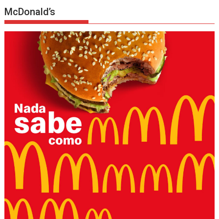
McDonald’s