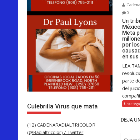
Cadenar
0
Un tri
México
Meta p
millon
por lo
causad
en sus
LEA TA
resoluci
parte d
del juici
compañía
Uncatego
Culebrilla Virus que mata
DEJA U
(12) CADENARADIALTRICOLOR
(@Radialtricolor) / Twitter