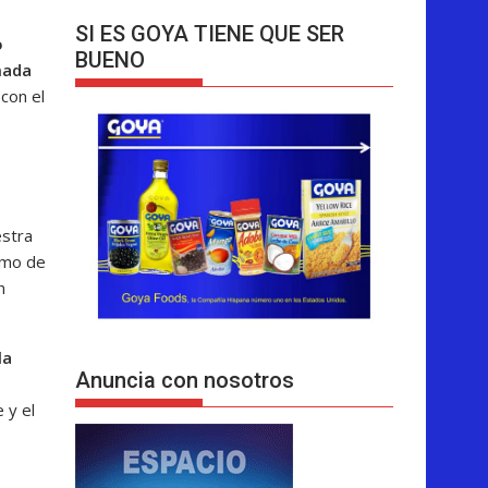
SI ES GOYA TIENE QUE SER
o
BUENO
mada
con el
estra
smo de
n
la
Anuncia con nosotros
 y el