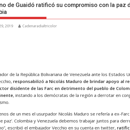
no de Guaidó ratificó su compromiso con la paz 
bia
29, 2019
Cadenaradialtricolor
ador de la República Bolivariana de Venezuela ante los Estados U
ecchio,
responsabilizó a Nicolás Maduro de brindar apoyo al r
ctor disidente de las Farc en detrimento del pueblo de Colom
inente
, instando a los demócratas de la región a derrotar en con
ismo.
nos de un mes el usurpador Nicolás Maduro se refería a ex-Far
 de paz’. Colombia y Venezuela debemos trabajar juntos para derro
mo”, escribió el embajador Vecchio en su cuenta en twitter,
ratifi