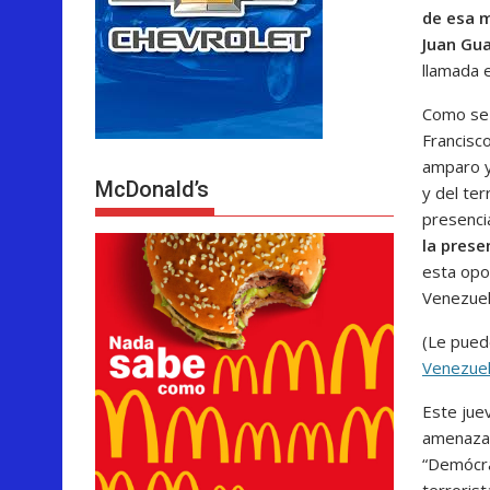
de esa m
Juan Gua
llamada 
Como se 
Francisc
amparo y
McDonald’s
y del ter
presenci
la prese
esta opo
Venezuel
(Le pued
Venezue
Este jue
amenaza p
“Demócra
terroris