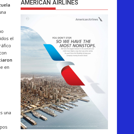
AMERICAN AIRLINES
zuela
una
no
idos el
ráfico
 con
iaron
ue en
es una
upos