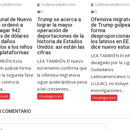
adialtricolor
Cadenaradialtricolor
Cadenaradialtricolor
0
0
bunal de Nuevo
Trump se acerca a
Ofensiva migrat
 ordenó a
lograr la mayor
de Trump golpea
agar 942
operación de
forma
es de dólares
deportaciones de la
desproporciona
s daños
historia de Estados
los latinos en EE.
os a los niños
Unidos: así están las
dice nuevo estu
 plataformas
cifras
LEA TAMBIÉN El in
MBIÉN Esta
LEA TAMBIÉN El nuevo
divulgado por la Li
ón judicial forma
incremento confirma que
Ciudadanos
e la segunda fase
la ofensiva migratoria
Latinoamericanos 
o contra la
sigue acelerándose pese
(LULAC), no incluye
,...
a las crecientes...
investigaciones...
rized
Uncategorized
Uncategorized
N COMENTARIO