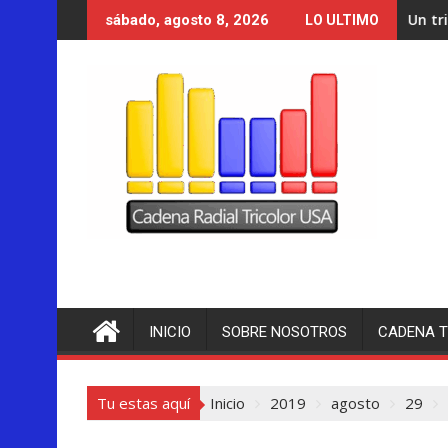
Saltar
Un tribunal de Nuevo 
sábado, agosto 8, 2026
LO ULTIMO
al
contenido
INICIO
SOBRE NOSOTROS
CADENA T
Tu estas aquí
Inicio
2019
agosto
29