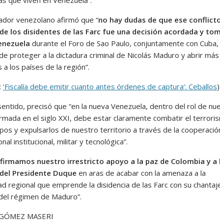
ador venezolano afirmó que “
no hay dudas de que ese conflict
e los disidentes de las Farc fue una decisión acordada y to
enezuela
durante el Foro de Sao Paulo, conjuntamente con Cuba, 
 de proteger a la dictadura criminal de Nicolás Maduro y abrir más
s a los países de la región”.
:
‘Fiscalía debe emitir cuanto antes órdenes de captura’: Ceballos
)
sentido, precisó que “en la nueva Venezuela, dentro del rol de nu
rmada en el siglo XXI, debe estar claramente combatir el terrori
pos y expulsarlos de nuestro territorio a través de la cooperació
nal institucional, militar y tecnológica”.
firmamos nuestro irrestricto apoyo a la paz de Colombia y a 
 del Presidente Duque
en aras de acabar con la amenaza a la
ad regional que emprende la disidencia de las Farc con su chantaje
 del régimen de Maduro”.
 GÓMEZ MASERI