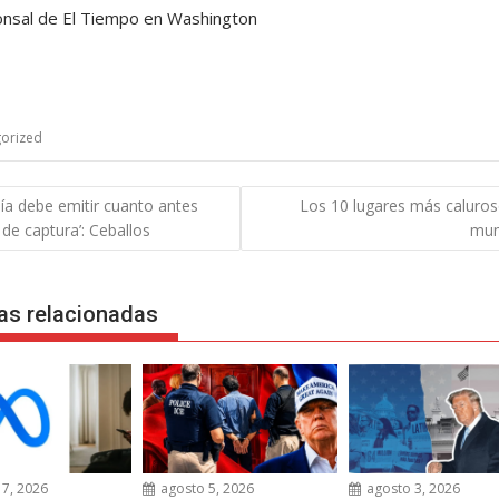
nsal de El Tiempo en Washington
orized
gación
alía debe emitir cuanto antes
Los 10 lugares más caluros
de captura’: Ceballos
mu
das
as relacionadas
7, 2026
agosto 5, 2026
agosto 3, 2026