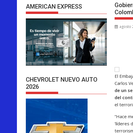
Gobier
AMERICAN EXPRESS
Colom
agosto 
El Embaj
CHEVROLET NUEVO AUTO
Carlos V
2026
de un se
del cont
el terror
“Hace me
‘líderes
terroris