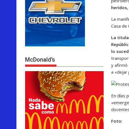
petroler
heridos,
La manife
Casa de C
La titul
Repúblic
lo suced
transport
McDonald’s
y afirmó
a «dejar 
En días 
«emergen
docentes
Foto: