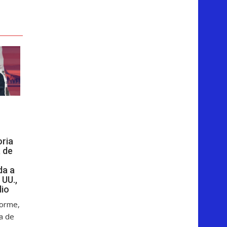
oria
 de
da a
 UU.,
dio
forme,
ga de