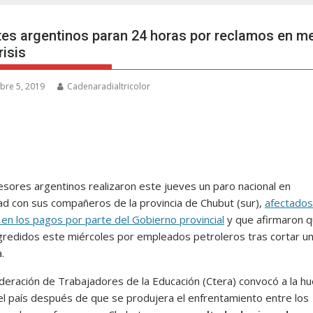
es argentinos paran 24 horas por reclamos en m
risis
bre 5, 2019
Cadenaradialtricolor
esores argentinos realizaron este jueves un paro nacional en
dad con sus compañeros de la provincia de Chubut (sur),
afectados
 en los pagos por parte del Gobierno provincial
y que afirmaron 
gredidos este miércoles por empleados petroleros tras cortar u
.
deración de Trabajadores de la Educación (Ctera) convocó a la hu
el país después de que se produjera el enfrentamiento entre los