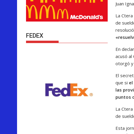
Juan Igna
La Ctera
de sueldo
resolució
FEDEX
«resuelv
En declar
acusó al
otorgó y
El secret
que si
el
las prov
puntos d
La Ctera
de sueldo
Esta jorn