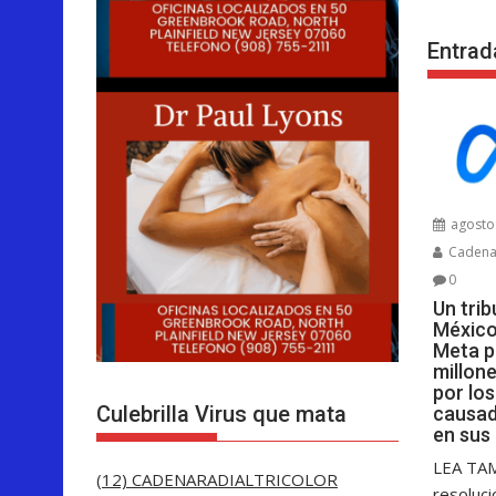
Entrad
agosto 
Cadenar
0
Un tri
México
Meta p
millon
por lo
Culebrilla Virus que mata
causad
en sus
LEA TA
(12) CADENARADIALTRICOLOR
resoluci