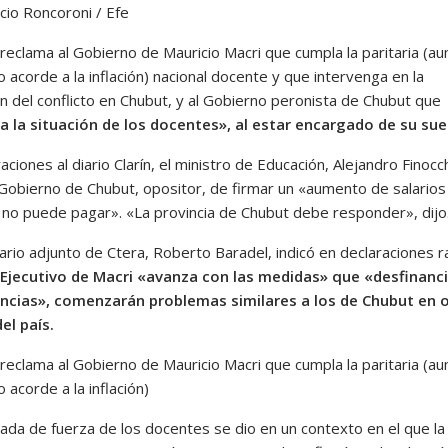
cio Roncoroni / Efe
 reclama al Gobierno de Mauricio Macri que cumpla la paritaria (a
 acorde a la inflación) nacional docente y que intervenga en la
n del conflicto en Chubut, y al Gobierno peronista de Chubut que
a la situación de los docentes», al estar encargado de su sue
aciones al diario Clarín, el ministro de Educación, Alejandro Finocc
 Gobierno de Chubut, opositor, de firmar un «aumento de salarios
 no puede pagar». «La provincia de Chubut debe responder», dijo
ario adjunto de Ctera, Roberto Baradel, indicó en declaraciones r
 Ejecutivo de Macri «avanza con las medidas» que «desfinanc
incias», comenzarán problemas similares a los de Chubut en 
el país.
 reclama al Gobierno de Mauricio Macri que cumpla la paritaria (a
 acorde a la inflación)
ada de fuerza de los docentes se dio en un contexto en el que la 