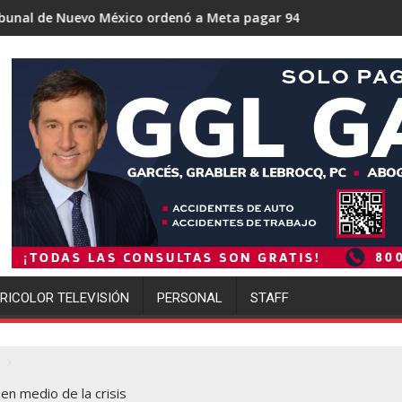
xico ordenó a Meta pagar 942 millones de dólares por los daño
Trump se acerca a lograr la ma
RICOLOR TELEVISIÓN
PERSONAL
STAFF
n medio de la crisis