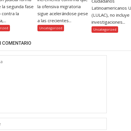
Ciudadanos
e la segunda fase
la ofensiva migratoria
Latinoamericanos 
o contra la
sigue acelerándose pese
(LULAC), no incluye
,...
a las crecientes...
investigaciones...
rized
Uncategorized
Uncategorized
N COMENTARIO