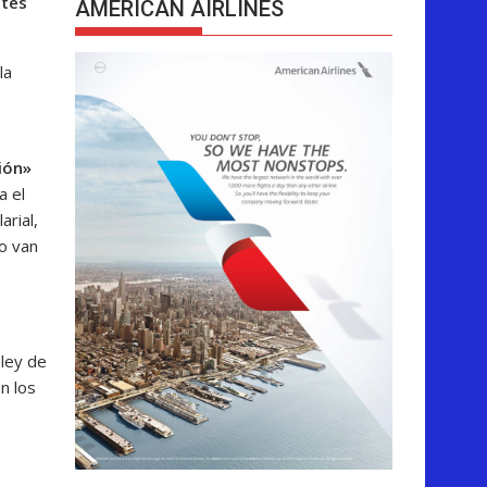
ntes
AMERICAN AIRLINES
la
ión»
a el
arial,
no van
ley de
n los