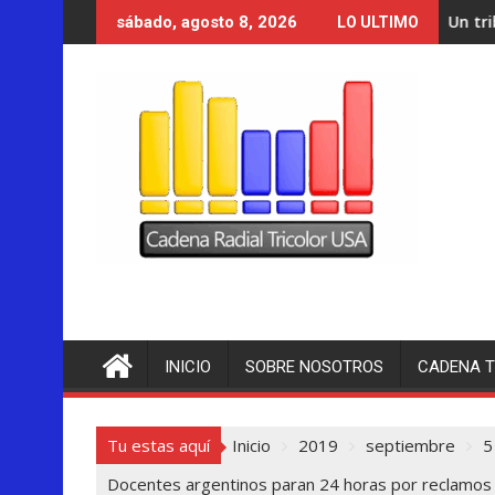
Saltar
Un tribunal de Nuevo Mé
sábado, agosto 8, 2026
LO ULTIMO
al
contenido
INICIO
SOBRE NOSOTROS
CADENA T
Tu estas aquí
Inicio
2019
septiembre
5
Docentes argentinos paran 24 horas por reclamos e