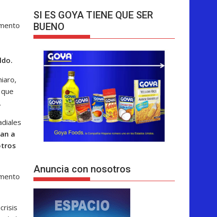
SI ES GOYA TIENE QUE SER
umento
BUENO
ldo.
hiaro,
 que
.
adiales
ian a
otros
Anuncia con nosotros
umento
crisis