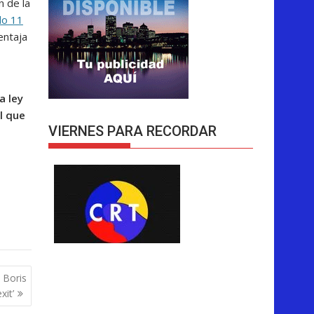
n de la
do 11
entaja
a ley
l que
VIERNES PARA RECORDAR
 Boris
xit’