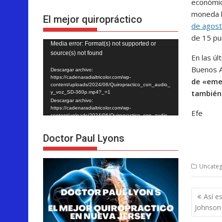
económic
moneda 
El mejor quiropráctico
de agos
de 15 pu
Reproductor
Media error: Format(s) not supported or
source(s) not found
de
En las ú
vídeo
Buenos A
Descargar archivo:
https://cadenaradialtricolor.com/wp-
de «emer
content/uploads/2024/06/Quiropractico_con_audio_
también 
y_voz_SD-360p.mp4?_=1
Descargar archivo:
https://cadenaradialtricolor.com/wp-
Efe
content/uploads/2024/06/Quiropractico_con_audio_
y_voz_SD-360p.mp4?_=1
Doctor Paul Lyons
Uncateg
Nave
Así es
de
Johnson
entra