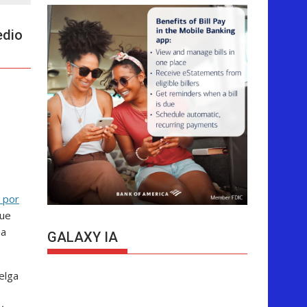
edio
 por
que
na
GALAXY IA
elga