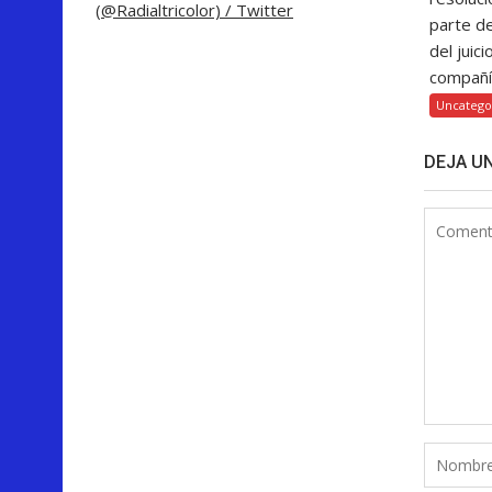
(@Radialtricolor) / Twitter
parte d
del juici
compañía
Uncatego
DEJA U