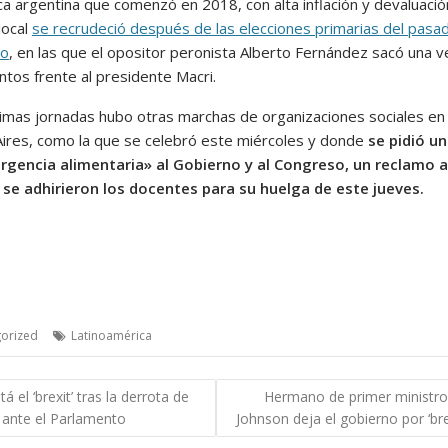
a argentina que comenzó en 2018, con alta inflación y devaluació
local
se recrudeció después de las elecciones primarias del pasa
to
, en las que el opositor peronista Alberto Fernández sacó una v
ntos frente al presidente Macri.
ltimas jornadas hubo otras marchas de organizaciones sociales en
ires, como la que se celebró este miércoles y donde
se pidió un
gencia alimentaria» al Gobierno y al Congreso, un reclamo a
se adhirieron los docentes para su huelga de este jueves.
orized
Latinoamérica
gación
tá el ‘brexit’ tras la derrota de
Hermano de primer ministro
 ante el Parlamento
Johnson deja el gobierno por ‘bre
das