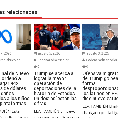
as relacionadas
7, 2026
agosto 5, 2026
agosto 3, 2026
adialtricolor
Cadenaradialtricolor
Cadenaradialtricolor
0
0
bunal de Nuevo
Trump se acerca a
Ofensiva migrat
 ordenó a
lograr la mayor
de Trump golpea
agar 942
operación de
forma
es de dólares
deportaciones de la
desproporciona
s daños
historia de Estados
los latinos en EE.
os a los niños
Unidos: así están las
dice nuevo estu
 plataformas
cifras
LEA TAMBIÉN El in
MBIÉN Esta
LEA TAMBIÉN El nuevo
divulgado por la Li
ón judicial forma
incremento confirma que