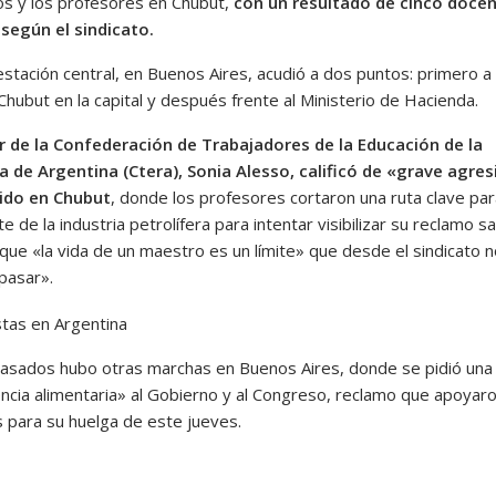
os y los profesores en Chubut,
con un resultado de cinco doce
 según el sindicato.
stación central, en Buenos Aires, acudió a dos puntos: primero a 
hubut en la capital y después frente al Ministerio de Hacienda.
ar de la Confederación de Trabajadores de la Educación de la
a de Argentina (Ctera), Sonia Alesso, calificó de «grave agres
ido en Chubut
, donde los profesores cortaron una ruta clave par
e de la industria petrolífera para intentar visibilizar su reclamo sal
 que «la vida de un maestro es un límite» que desde el sindicato 
pasar».
pasados hubo otras marchas en Buenos Aires, donde se pidió una 
cia alimentaria» al Gobierno y al Congreso, reclamo que apoyaro
 para su huelga de este jueves.