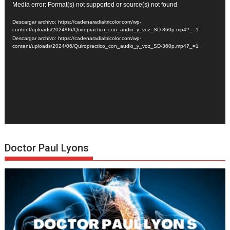
Reproductor
Media error: Format(s) not supported or source(s) not found
de
Descargar archivo: https://cadenaradialtricolor.com/wp-
vídeo
content/uploads/2024/06/Quiropractico_con_audio_y_voz_SD-360p.mp4?_=1
Descargar archivo: https://cadenaradialtricolor.com/wp-
content/uploads/2024/06/Quiropractico_con_audio_y_voz_SD-360p.mp4?_=1
Doctor Paul Lyons