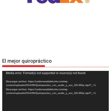
El mejor quiropráctico
Reproductor
Media error: Format(s) not supported or source(s) not found
de
Descargar archivo: https://cadenaradialtricolor.com/wp-
vídeo
content/uploads/2024/06/Quiropractico_con_audio_y_voz_SD-360p.mp4?_=1
Descargar archivo: https://cadenaradialtricolor.com/wp-
content/uploads/2024/06/Quiropractico_con_audio_y_voz_SD-360p.mp4?_=1