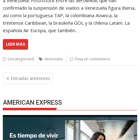
a Venezuela. Foto:iStock Entre las aerolíneas que han
confirmado la suspensión de vuelos a Venezuela figura Iberia,
así como la portuguesa TAP, la colombiana Avianca, la
trinitense Caribbean, la brasileña GOL y la chilena Latam. La
española Air Europa, que también…
LEER MÁS
Uncategorized
Venezuela
Deja un comentario
Navegación
Entradas anteriores
de
entradas
AMERICAN EXPRESS