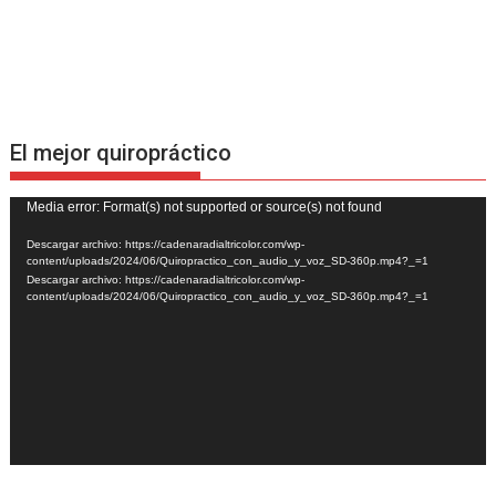
El mejor quiropráctico
Reproductor
Media error: Format(s) not supported or source(s) not found
de
Descargar archivo: https://cadenaradialtricolor.com/wp-
vídeo
content/uploads/2024/06/Quiropractico_con_audio_y_voz_SD-360p.mp4?_=1
Descargar archivo: https://cadenaradialtricolor.com/wp-
content/uploads/2024/06/Quiropractico_con_audio_y_voz_SD-360p.mp4?_=1