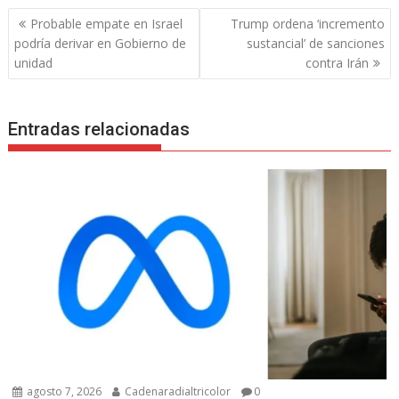
Navegación
Probable empate en Israel
Trump ordena ‘incremento
de
podría derivar en Gobierno de
sustancial’ de sanciones
entradas
unidad
contra Irán
Entradas relacionadas
agosto 7, 2026
Cadenaradialtricolor
0