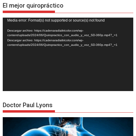
El mejor quiropráctico
Reproductor
Media error: Format(s) not supported or source(s) not found
de
Descargar archivo: https://cadenaradialtricolor.com/wp-
vídeo
content/uploads/2024/06/Quiropractico_con_audio_y_voz_SD-360p.mp4?_=1
Descargar archivo: https://cadenaradialtricolor.com/wp-
content/uploads/2024/06/Quiropractico_con_audio_y_voz_SD-360p.mp4?_=1
Doctor Paul Lyons