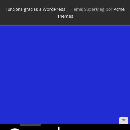
Funciona gracias a WordPress
|
Tema: SuperMag por
Acme
Themes