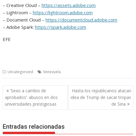
– Creative Cloud –
https://assets.adobe.com
– Lightroom –
https://lightroom.adobe.com
– Document Cloud –
https://documentcloud.adobe.com
– Adobe Spark:
https://spark.adobe.com
EFE
Uncategorized
Venezuela
Navegación
‘Sexo a cambio de
Hasta los republicanos atacan
de
aprobados’: abusos en dos
idea de Trump de sacar tropas
entradas
universidades prestigiosas
de Siria
Entradas relacionadas