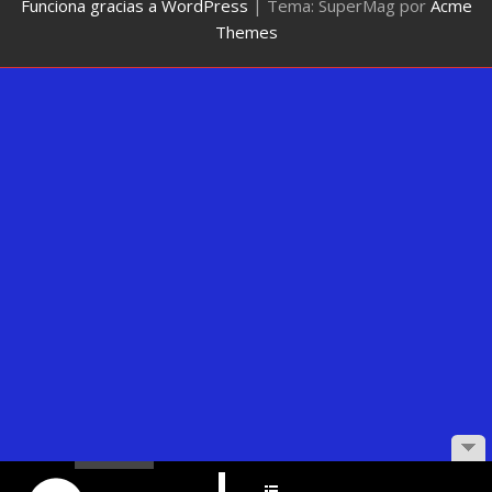
Funciona gracias a WordPress
|
Tema: SuperMag por
Acme
Themes