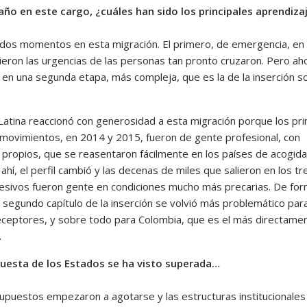
año en este cargo, ¿cuáles han sido los principales aprendiza
dos momentos en esta migración. El primero, de emergencia, en 
ieron las urgencias de las personas tan pronto cruzaron. Pero ah
en una segunda etapa, más compleja, que es la de la inserción so
Latina reaccionó con generosidad a esta migración porque los pr
movimientos, en 2014 y 2015, fueron de gente profesional, con
 propios, que se reasentaron fácilmente en los países de acogida
 ahí, el perfil cambió y las decenas de miles que salieron en los tr
esivos fueron gente en condiciones mucho más precarias. De fo
 segundo capítulo de la inserción se volvió más problemático para
eceptores, y sobre todo para Colombia, que es el más directame
.
puesta de los Estados se ha visto superada…
upuestos empezaron a agotarse y las estructuras institucionales