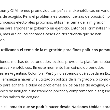
nur y OIM hemos promovido campañas antixenofóbicas en vario
es de acogida. Pero el problema es cuando fuerzas de oposición po
procesos electorales próximos, utilizan el tema de la migración
a para arponear al gobierno en ejercicio. Entonces, criminalizan l
n, mas allá de los contados casos de delincuencia que se han
do.
 utilizando el tema de la migración para fines políticos perso
ciones, muchas de autoridades locales, proveen la plataforma públ
cursos xenofóbicos. En este momento han coincidido periodos
les en Argentina, Colombia, Perú y no sabemos qué suceda en Ec
 empieza a haber una utilización política de la migración, o como 
io para echarle la culpa de problemas en los países de acogida, 
les de instigar la inestabilidad política y comprometer la seguri
e los países de acogida.
es el llamado que se podría hacer desde Naciones Unidas par