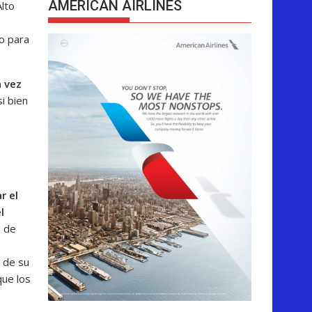
AMERICAN AIRLINES
Alto
o para
a vez
i bien
r el
l
s de
 de su
que los