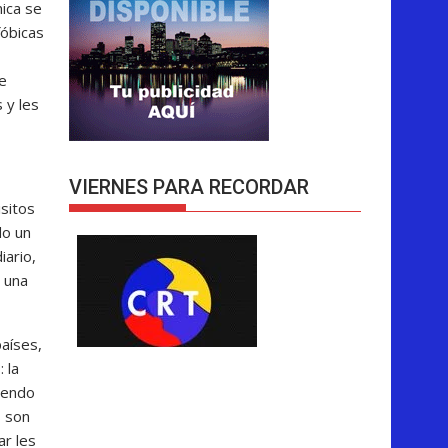
mica se
fóbicas
e
 y les
VIERNES PARA RECORDAR
isitos
do un
iario,
 una
aíses,
 la
ayendo
s son
ar les