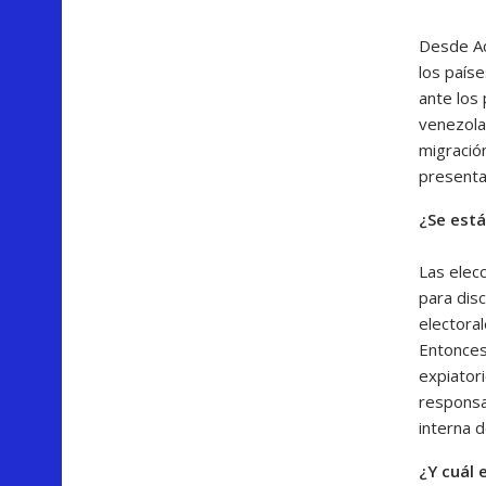
Desde Ac
los país
ante los 
venezolan
migració
presenta
¿Se está
Las elec
para dis
electora
Entonces,
expiator
responsab
interna d
¿Y cuál 