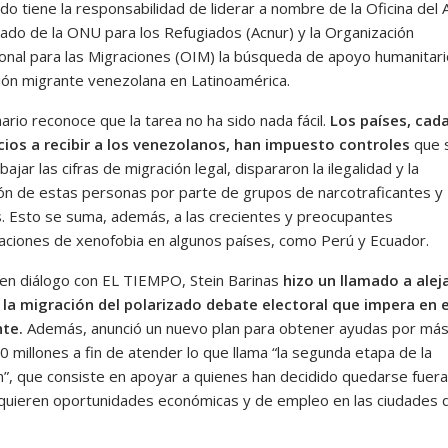
o tiene la responsabilidad de liderar a nombre de la Oficina del 
ado de la ONU para los Refugiados (Acnur) y la Organización
ional para las Migraciones (OIM) la búsqueda de apoyo humanitari
ción migrante venezolana en Latinoamérica.
nario reconoce que la tarea no ha sido nada fácil.
Los países, cad
ios a recibir a los venezolanos, han impuesto controles
que s
bajar las cifras de migración legal, dispararon la ilegalidad y la
ón de estas personas por parte de grupos de narcotraficantes y
. Esto se suma, además, a las crecientes y preocupantes
aciones de xenofobia en algunos países, como Perú y Ecuador.
, en diálogo con EL TIEMPO, Stein Barinas
hizo un llamado a aleja
la migración del polarizado debate electoral que impera en e
te.
Además, anunció un nuevo plan para obtener ayudas por má
 millones a fin de atender lo que llama “la segunda etapa de la
n”, que consiste en apoyar a quienes han decidido quedarse fuera
equieren oportunidades económicas y de empleo en las ciudades 