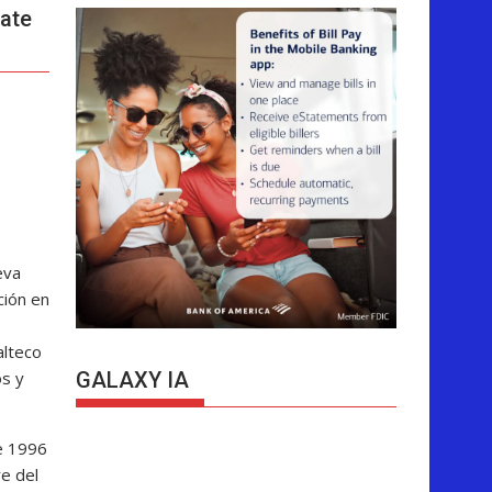
bate
eva
ción en
alteco
os y
GALAXY IA
re 1996
e del