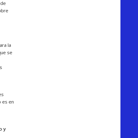
 de
obre
ara la
que se
os
es
o es en
o y