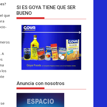
jes?
SI ES GOYA TIENE QUE SER
BUENO
el que
ora
cio-
imeros
. A
es
rma
 los
nte
Anuncia con nosotros
 se