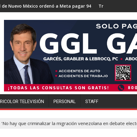
 ordenó a Meta pagar 942 millones de dólares por los daños ca
Trump se acerca a lograr la mayor o
RICOLOR TELEVISIÓN
PERSONAL
STAFF
‘No hay que criminalizar la migración venezolana en debate electo