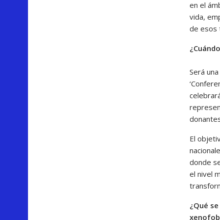
en el ámb
vida, em
de esos t
¿Cuándo 
Será una 
‘Confere
celebrará
represent
donantes
El objeti
nacionale
donde se
el nivel 
transfor
¿Qué se 
xenofob