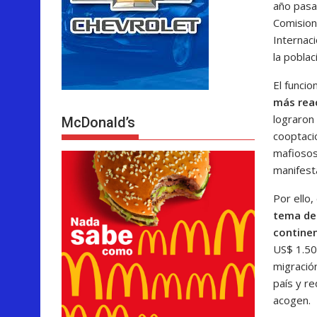
año pasad
Comision
Internac
la pobla
El funcio
más reac
lograron 
McDonald’s
cooptaci
mafiosos
manifest
Por ello
tema de 
continen
US$ 1.500
migració
país y r
acogen.