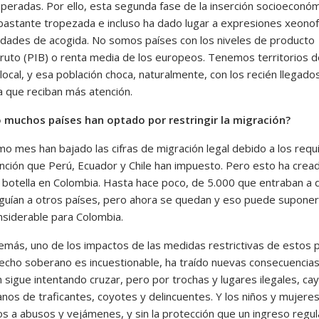
uperadas. Por ello, esta segunda fase de la inserción socioeconó
 bastante tropezada e incluso ha dado lugar a expresiones xeono
iudades de acogida. No somos países con los niveles de producto
bruto (PIB) o renta media de los europeos. Tenemos territorios d
ocal, y esa población choca, naturalmente, con los recién llegados
 que reciban más atención.
 muchos países han optado por restringir la migración?
imo mes han bajado las cifras de migración legal debido a los requ
nción que Perú, Ecuador y Chile han impuesto. Pero esto ha crea
e botella en Colombia. Hasta hace poco, de 5.000 que entraban a d
guían a otros países, pero ahora se quedan y eso puede suponer
nsiderable para Colombia.
emás, uno de los impactos de las medidas restrictivas de estos p
echo soberano es incuestionable, ha traído nuevas consecuencias:
n sigue intentando cruzar, pero por trochas y lugares ilegales, c
anos de traficantes, coyotes y delincuentes. Y los niños y mujere
s a abusos y vejámenes, y sin la protección que un ingreso regul