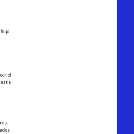
flujo
car el
estia
res.
dades