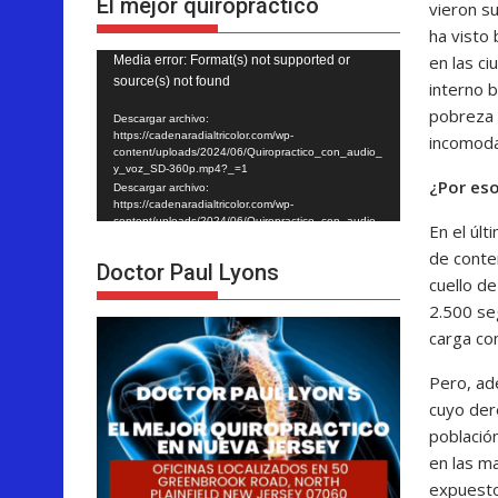
El mejor quiropráctico
vieron s
ha visto
en las c
Reproductor
Media error: Format(s) not supported or
source(s) not found
interno 
de
pobreza l
vídeo
Descargar archivo:
https://cadenaradialtricolor.com/wp-
incomoda
content/uploads/2024/06/Quiropractico_con_audio_
y_voz_SD-360p.mp4?_=1
¿Por eso
Descargar archivo:
https://cadenaradialtricolor.com/wp-
content/uploads/2024/06/Quiropractico_con_audio_
En el últ
y_voz_SD-360p.mp4?_=1
de conte
Doctor Paul Lyons
cuello d
2.500 se
carga co
Pero, ad
cuyo der
població
en las m
expuesto