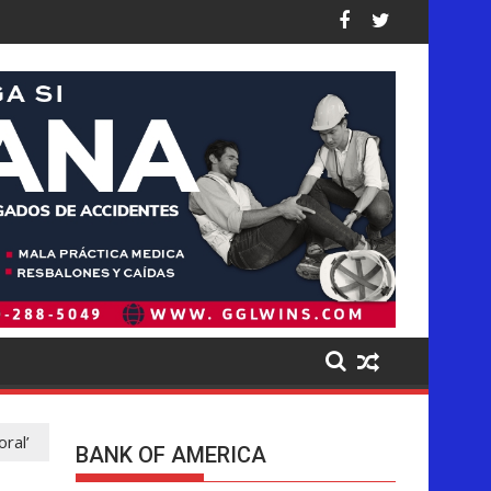
usados a los niños en sus plataformas
peración de deportaciones de la historia de Estados Unidos: así
Ofensiva migratoria de Trump golpea de f
ral’
BANK OF AMERICA