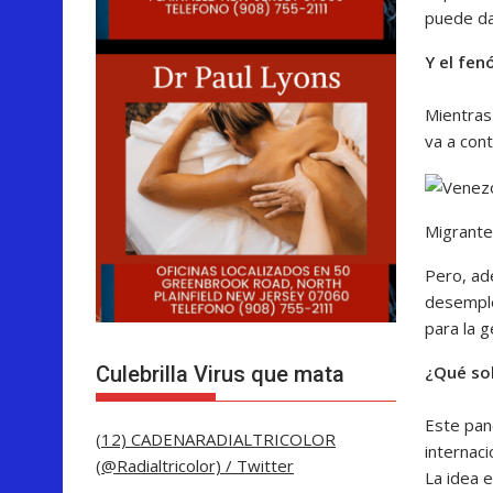
puede da
Y el fe
Mientras 
va a cont
Migrante
Pero, ad
desemple
para la g
Culebrilla Virus que mata
¿Qué sol
Este pan
(12) CADENARADIALTRICOLOR
internac
(@Radialtricolor) / Twitter
La idea 