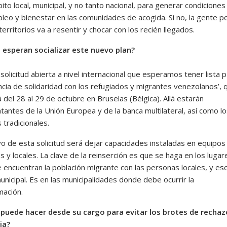
ito local, municipal, y no tanto nacional, para generar condiciones
pleo y bienestar en las comunidades de acogida. Si no, la gente p
erritorios va a resentir y chocar con los recién llegados.
esperan socializar este nuevo plan?
solicitud abierta a nivel internacional que esperamos tener lista p
ncia de solidaridad con los refugiados y migrantes venezolanos’, 
 del 28 al 29 de octubre en Bruselas (Bélgica). Allá estarán
antes de la Unión Europea y de la banca multilateral, así como l
 tradicionales.
vo de esta solicitud será dejar capacidades instaladas en equipos
s y locales. La clave de la reinserción es que se haga en los lugar
 encuentran la población migrante con las personas locales, y es
municipal. Es en las municipalidades donde debe ocurrir la
mación.
puede hacer desde su cargo para evitar los brotes de rechaz
ia?