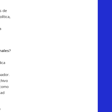
s de
lítica,
a
nales?
ica
uador.
chivo
o como
dad
a