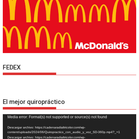
FEDEX
El mejor quiropráctico
Reproductor
Media error: Format(s) not supported or source(s) not found
de
Descargar archivo: https://cadenaradialtricolor.com/wp-
vídeo
content/uploads/2024/06/Quiropractico_con_audio_y_voz_SD-360p.mp4?_=1
Descargar archivo: https://cadenaradialtricolor.com/wp-