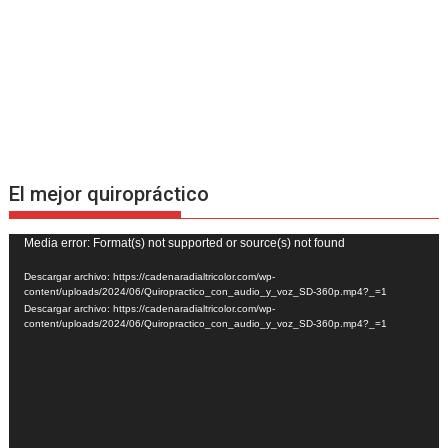
El mejor quiropráctico
Reproductor
Media error: Format(s) not supported or source(s) not found
de
Descargar archivo: https://cadenaradialtricolor.com/wp-
vídeo
content/uploads/2024/06/Quiropractico_con_audio_y_voz_SD-360p.mp4?_=1
Descargar archivo: https://cadenaradialtricolor.com/wp-
content/uploads/2024/06/Quiropractico_con_audio_y_voz_SD-360p.mp4?_=1