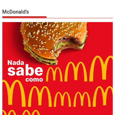
McDonald’s