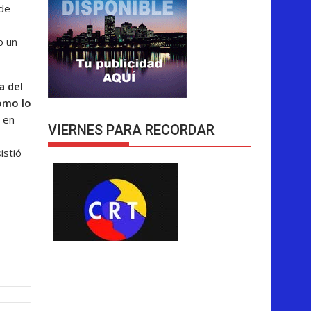
 de
o un
a del
omo lo
 en
VIERNES PARA RECORDAR
istió