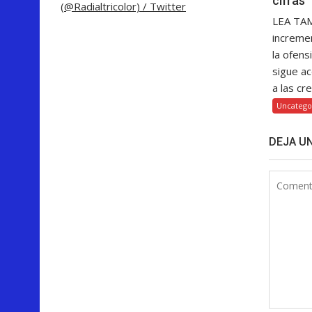
cifras
(@Radialtricolor) / Twitter
LEA TAM
increme
la ofens
sigue a
a las cre
Uncatego
DEJA U