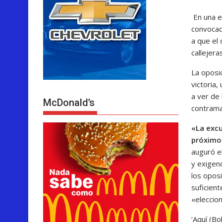
En una e
convocad
a que el
callejeras
La oposi
victoria,
a ver de
McDonald’s
contrama
«La excu
próximos
auguró el
y exigen
los opos
suficient
«eleccion
‘Aquí (Bo