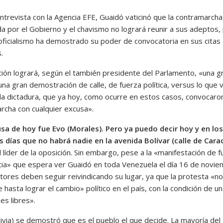
ntrevista con la Agencia EFE, Guaidó vaticinó que la contramarcha
a por el Gobierno y el chavismo no logrará reunir a sus adeptos,
 oficialismo ha demostrado su poder de convocatoria en sus citas
.
ción logrará, según el también presidente del Parlamento, «una g
 una gran demostración de calle, de fuerza política, versus lo que
 la dictadura, que ya hoy, como ocurre en estos casos, convocaro
rcha con cualquier excusa».
sa de hoy fue Evo (Morales). Pero ya puedo decir hoy y en los
 días que no habrá nadie en la avenida Bolívar (calle de Cara
 líder de la oposición. Sin embargo, pese a la «manifestación de f
cia» que espera ver Guaidó en toda Venezuela el día 16 de novie
itores deben seguir reivindicando su lugar, ya que la protesta «n
e hasta lograr el cambio» político en el país, con la condición de u
es libres».
livia) se demostró que es el pueblo el que decide. La mayoría del