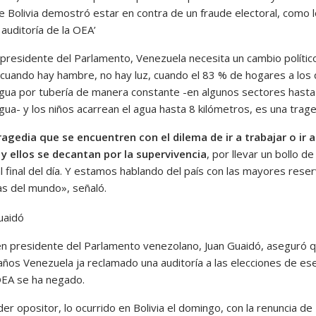
e Bolivia demostró estar en contra de un fraude electoral, como l
 auditoría de la OEA’
 presidente del Parlamento, Venezuela necesita un cambio polític
cuando hay hambre, no hay luz, cuando el 83 % de hogares a los
 agua por tubería de manera constante -en algunos sectores hasta
gua- y los niños acarrean el agua hasta 8 kilómetros, es una trage
ragedia que se encuentren con el dilema de ir a trabajar o ir a
 y ellos se decantan por la supervivencia
, por llevar un bollo de
l final del día. Y estamos hablando del país con las mayores rese
as del mundo», señaló.
én presidente del Parlamento venezolano, Juan Guaidó, aseguró 
años Venezuela ja reclamado una auditoría a las elecciones de es
OEA se ha negado.
íder opositor, lo ocurrido en Bolivia el domingo, con la renuncia de