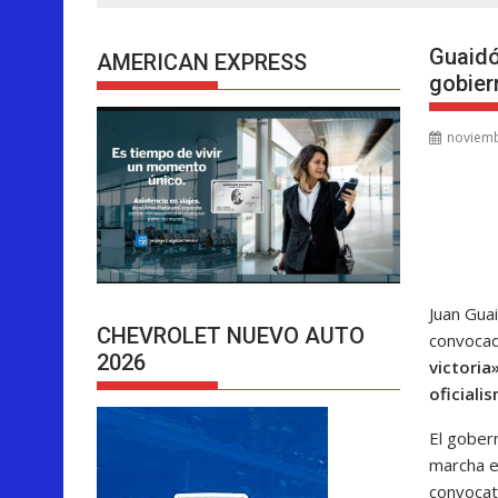
Guaidó
AMERICAN EXPRESS
gobier
noviemb
Juan Gua
CHEVROLET NUEVO AUTO
convocad
2026
victoria
oficiali
El gober
marcha e
convocat