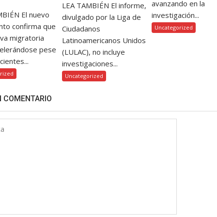
avanzando en la
LEA TAMBIÉN El informe,
BIÉN El nuevo
investigación...
divulgado por la Liga de
nto confirma que
Ciudadanos
Uncategorized
iva migratoria
Latinoamericanos Unidos
celerándose pese
(LULAC), no incluye
cientes...
investigaciones...
rized
Uncategorized
N COMENTARIO