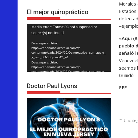
Morales 
Estados 
El mejor quiropráctico
detectada
«ejemplo
Reproductor
Media error: Format(s) not supported or
source(s) not found
de
«Aquí (B
vídeo
Descargar archivo:
pueblo d
https://cadenaradialtricolor.com/wp-
señaló l
content/uploads/2024/06/Quiropractico_con_audio_
y_voz_SD-360p.mp4?_=1
Venezuel
Descargar archivo:
seamos l
https://cadenaradialtricolor.com/wp-
content/uploads/2024/06/Quiropractico_con_audio_
Guaidó.
y_voz_SD-360p.mp4?_=1
Doctor Paul Lyons
EFE
Uncateg
Nave