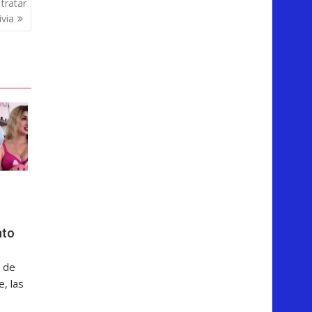
tratar
ivia
nto
 de
, las