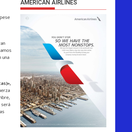
AMERICAN AIRLINES
 pese
ran
 vamos
n una
cas)»,
uerza
mbre,
o será
nas