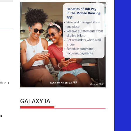
aduro
GALAXY IA
a