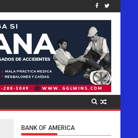
 Unidos: así están las cifras
golpea de forma desproporcionada a los latinos en EE. UU., dic
Pistas del presunto autor intelectual
BANK OF AMERICA