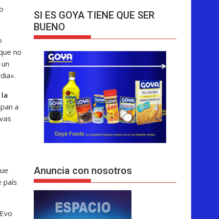
o
SI ES GOYA TIENE QUE SER
BUENO
o
 que no
 un
dia».
 la
 pan a
rvas
Anuncia con nosotros
que
e país
 Evo