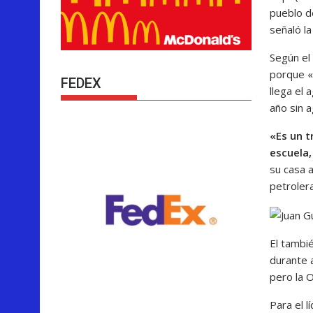
pueblo d
señaló la
Según el
porque «
FEDEX
llega el
año sin a
«Es un t
escuela,
su casa a
petroler
El tambi
durante 
pero la 
Para el l