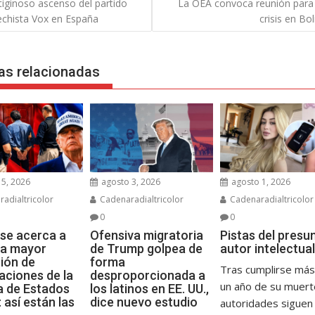
rtiginoso ascenso del partido
La OEA convoca reunión para 
echista Vox en España
crisis en Bol
das
as relacionadas
5, 2026
agosto 3, 2026
agosto 1, 2026
adialtricolor
Cadenaradialtricolor
Cadenaradialtricolor
0
0
se acerca a
Ofensiva migratoria
Pistas del presu
 la mayor
de Trump golpea de
autor intelectual
ión de
forma
Tras cumplirse más
aciones de la
desproporcionada a
un año de su muerte
ia de Estados
los latinos en EE. UU.,
 así están las
dice nuevo estudio
autoridades siguen