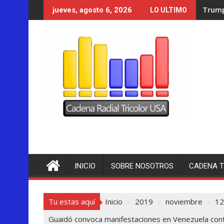
Saltar
Trump se acerca a logra
jueves, agosto 6, 2026
LO ULTIMO
al
contenido
INICIO
SOBRE NOSOTROS
CADENA T
Tu estas aquí
Inicio
2019
noviembre
12
Guaidó convoca manifestaciones en Venezuela con