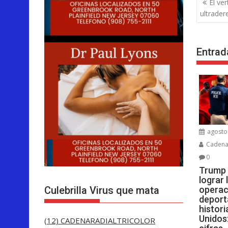
El ve
de
ultrader
entra
Entrad
agosto 
Cadenar
0
Trump 
lograr
Culebrilla Virus que mata
operac
deport
histor
Unidos:
(12) CADENARADIALTRICOLOR