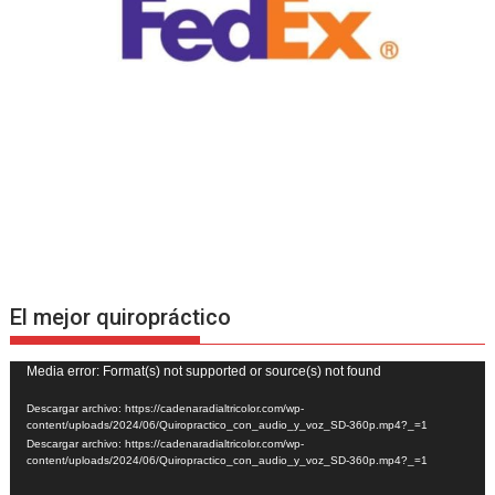
El mejor quiropráctico
Reproductor
Media error: Format(s) not supported or source(s) not found
de
Descargar archivo: https://cadenaradialtricolor.com/wp-
vídeo
content/uploads/2024/06/Quiropractico_con_audio_y_voz_SD-360p.mp4?_=1
Descargar archivo: https://cadenaradialtricolor.com/wp-
content/uploads/2024/06/Quiropractico_con_audio_y_voz_SD-360p.mp4?_=1