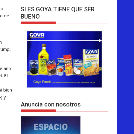
to
SI ES GOYA TIENE QUE SER
jo de
BUENO
n
Trump,
te año
24.
El
i bien
) y
Anuncia con nosotros