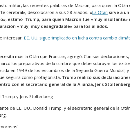
sto militar, las recientes palabras de Macron, para quien la Otán
te cerebral», descolocaron a sus 28 aliados.
«
La Otán
sirve a un
to», estimó Trump, para quien Macron fue «muy insultante» 
aración «muy, muy desagradable» para los aliados.
e interesar:
EE. UU. sigue ‘implicado en lucha contra cambio climáti
ecesita más la Otán que Francia», agregó. Con sus declaraciones, 
marcó los preparativos de la cumbre que debe subrayar los éxitos
nacida en 1949 de los escombros de la Segunda Guerra Mundial, y
ue seguirá como protagonista
. Trump realizó sus declaracione
ntro con el secretario general de la Alianza, Jens Stoltenber
ente de EE. UU., Donald Trump, y el secretario general de la Otán
erg.
 morosos’