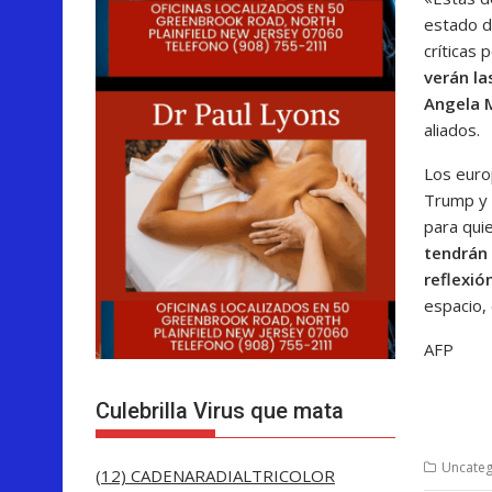
estado d
críticas 
verán la
Angela M
aliados.
Los euro
Trump y p
para quie
tendrán 
reflexió
espacio, 
AFP
Culebrilla Virus que mata
Uncateg
(12) CADENARADIALTRICOLOR