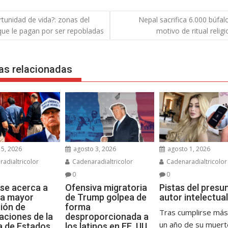
gación
tunidad de vida?: zonas del
Nepal sacrifica 6.000 búfal
ue le pagan por ser repobladas
motivo de ritual relig
das
as relacionadas
5, 2026
agosto 3, 2026
agosto 1, 2026
adialtricolor
Cadenaradialtricolor
Cadenaradialtricolor
0
0
se acerca a
Ofensiva migratoria
Pistas del presu
 la mayor
de Trump golpea de
autor intelectual
ión de
forma
Tras cumplirse más
aciones de la
desproporcionada a
un año de su muerte
ia de Estados
los latinos en EE. UU.,