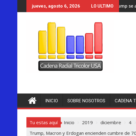
Saltar
Trump se acerca a lograr la ma
jueves, agosto 6, 2026
LO ULTIMO
al
contenido
INICIO
SOBRE NOSOTROS
CADENA T
Tu estas aquí
Inicio
2019
diciembre
4
Trump, Macron y Erdogan encienden cumbre de 70º