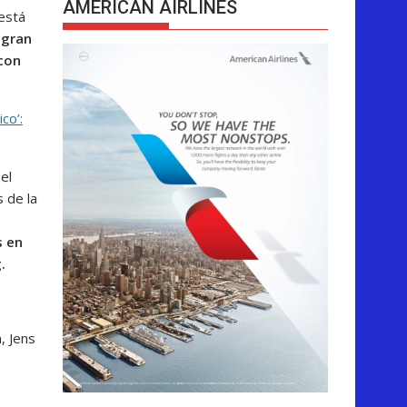
AMERICAN AIRLINES
 está
 gran
con
co’:
el
 de la
s en
g.
, Jens