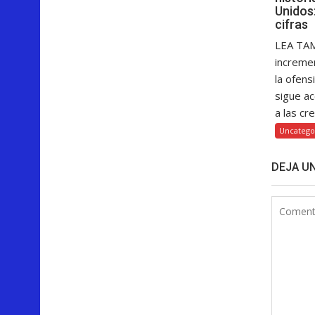
Unidos:
cifras
LEA TAM
increme
la ofens
sigue a
a las cre
Uncatego
DEJA U