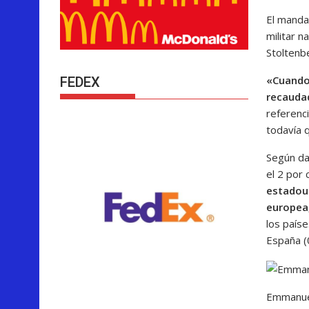
El manda
militar n
Stoltenbe
«Cuando 
FEDEX
recaudad
referenc
todavía 
Según da
el 2 por 
estadou
europea,
los país
España (0
Emmanuel