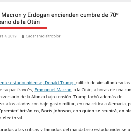
 Macron y Erdogan encienden cumbre de 70º
sario de la Otán
re 4, 2019
Cadenaradialtricolor
dente estadounidense, Donald Trump,
calificó de «insultantes» las
de su par francés,
Emmanuel Macron
, a la Otán, a horas de una c
aniversario de la Alianza bajo tensión. Trump tachó además de
 a los aliados con bajo gasto militar, en una crítica a Alemania,
p
 ‘premier’ británico, Boris Johnson, con quien se reunirá, en pl
 electoral.
rados a las críticas y llamados del mandatario estadounidense a