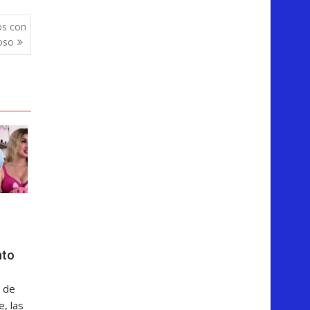
os con
ioso
nto
 de
, las