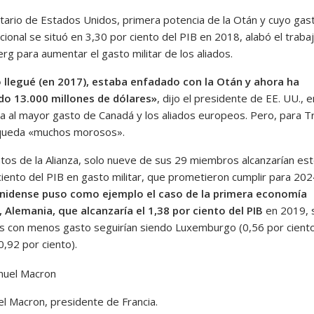
tario de Estados Unidos, primera potencia de la Otán y cuyo gas
acional se situó en 3,30 por ciento del PIB en 2018, alabó el traba
rg para aumentar el gasto militar de los aliados.
llegué (en 2017), estaba enfadado con la Otán y ahora ha
o 13.000 millones de dólares»
, dijo el presidente de EE. UU., e
ia al mayor gasto de Canadá y los aliados europeos. Pero, para 
queda «muchos morosos».
tos de la Alianza, solo nueve de sus 29 miembros alcanzarían es
ciento del PIB en gasto militar, que prometieron cumplir para 20
nidense puso como ejemplo el caso de la primera economía
 Alemania, que alcanzaría el 1,38 por ciento del PIB
en 2019, s
es con menos gasto seguirían siendo Luxemburgo (0,56 por ciento
,92 por ciento).
 Macron, presidente de Francia.