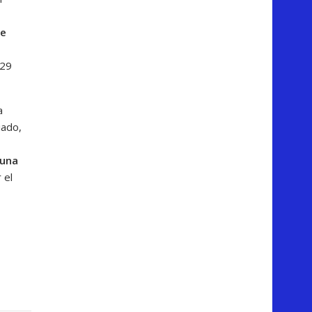
se
 29
a
iado,
 una
 el