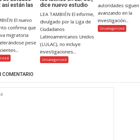
 así están las
dice nuevo estudio
autoridades siguen
avanzando en la
LEA TAMBIÉN El informe,
BIÉN El nuevo
investigación...
divulgado por la Liga de
nto confirma que
Ciudadanos
Uncategorized
iva migratoria
Latinoamericanos Unidos
celerándose pese
(LULAC), no incluye
cientes...
investigaciones...
rized
Uncategorized
N COMENTARIO