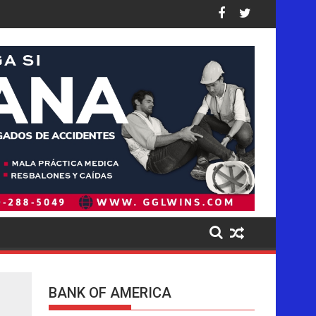
: así están las cifras
de forma desproporcionada a los latinos en EE. UU., dice nuev
Pistas del presunto autor intelectual
BANK OF AMERICA