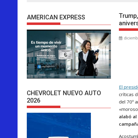
Trump,
AMERICAN EXPRESS
aniver
diciemb
El presi
CHEVROLET NUEVO AUTO
críticas 
2026
del 70º 
«morosos»
alabó al
campaña
Acostumb