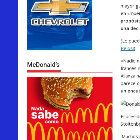
mayor ga
en «muer
propósi
una decl
(Le pued
Pelosi
).
«Nadie n
McDonald’s
francés 
Alianza 
parece q
un encue
El presid
Stoltenb
‘Muchos