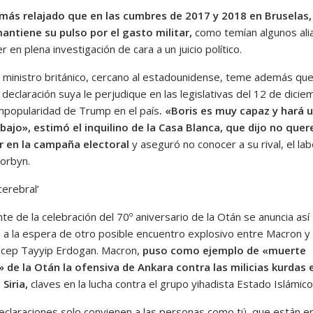
ás relajado que en las cumbres de 2017 y 2018 en Bruselas,
ntiene su pulso por el gasto militar,
como temían algunos ali
er en plena investigación de cara a un juicio político.
r ministro británico, cercano al estadounidense, teme además qu
 declaración suya le perjudique en las legislativas del 12 de dicie
 impopularidad de Trump en el país
. «Boris es muy capaz y hará 
bajo», estimó el inquilino de la Casa Blanca, que dijo no quer
ir en la campaña electoral
y aseguró no conocer a su rival, el lab
orbyn.
cerebral’
te de la celebración del 70º aniversario de la Otán se anuncia así
o, a la espera de otro posible encuentro explosivo entre Macron y
ecep Tayyip Erdogan. Macron,
puso como ejemplo de «muerte
» de la Otán la ofensiva de Ankara contra las milicias kurdas 
Siria,
claves en la lucha contra el grupo yihadista Estado Islámico
eclaraciones solo convienen a las personas como tú, que están e