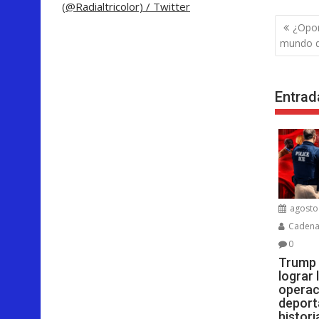
(@Radialtricolor) / Twitter
Nave
¿Opor
de
mundo q
entra
Entrad
agosto 
Cadenar
0
Trump 
lograr
operac
deport
histor