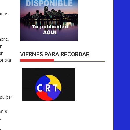
ados
e
mbre,
un
er
VIERNES PARA RECORDAR
orista
 su par
en el
.
n