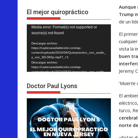
Aunque m
El mejor quiropráctico
Trump ma
de un líd
Reproductor
Media error: Format(s) not supported or
El prime
source(s) not found
de
cualquier
vídeo
Descargar archivo:
vista la
https://cadenaradialtricolor.com/wp-
content/uploads/2024/06/Quiropractico_con_audio_
buen tra
y_voz_SD-360p.mp4?_=1
interfer
Descargar archivo:
https://cadenaradialtricolor.com/wp-
Jeremy C
content/uploads/2024/06/Quiropractico_con_audio_
y_voz_SD-360p.mp4?_=1
‘Muerte 
Doctor Paul Lyons
El ambien
eléctric
turco, R
cerebral
norte de 
«Estas d