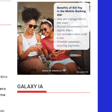
umbre
GALAXY IA
ero
ena
 un