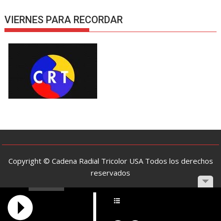
VIERNES PARA RECORDAR
Copyright © Cadena Radial Tricolor USA Todos los derechos
reservados
Funciona gracias a WordPress
|
Tema: SuperMag por
Acme
Themes