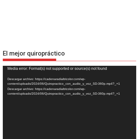
El mejor quiropráctico
Reproductor
Media error: Format(s) not supported or source(s) not found
de
Descargar archivo: https://cadenaradialtricolor.com/wp-
vídeo
content/uploads/2024/06/Quiropractico_con_audio_y_voz_SD-360p.mp4?_=1
Descargar archivo: https://cadenaradialtricolor.com/wp-
content/uploads/2024/06/Quiropractico_con_audio_y_voz_SD-360p.mp4?_=1