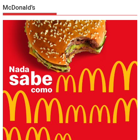
McDonald’s