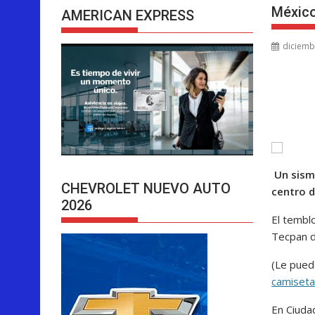
México
AMERICAN EXPRESS
diciemb
Un sismo
CHEVROLET NUEVO AUTO
centro d
2026
El temblo
Tecpan d
(Le pued
camiseta
En Ciuda