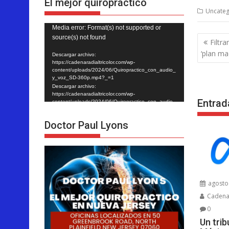
El mejor quiropráctico
Uncateg
Reproductor
Media error: Format(s) not supported or
Nave
source(s) not found
de
Filtr
de
vídeo
‘plan ma
Descargar archivo:
entra
https://cadenaradialtricolor.com/wp-
content/uploads/2024/06/Quiropractico_con_audio_
y_voz_SD-360p.mp4?_=1
Descargar archivo:
https://cadenaradialtricolor.com/wp-
Entrad
content/uploads/2024/06/Quiropractico_con_audio_
y_voz_SD-360p.mp4?_=1
Doctor Paul Lyons
agosto 
Cadenar
0
Un tri