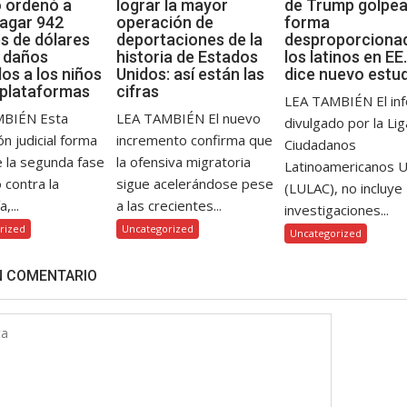
 ordenó a
lograr la mayor
de Trump golpea
agar 942
operación de
forma
es de dólares
deportaciones de la
desproporciona
s daños
historia de Estados
los latinos en EE.
os a los niños
Unidos: así están las
dice nuevo estu
 plataformas
cifras
LEA TAMBIÉN El in
MBIÉN Esta
LEA TAMBIÉN El nuevo
divulgado por la Li
ón judicial forma
incremento confirma que
Ciudadanos
e la segunda fase
la ofensiva migratoria
Latinoamericanos 
o contra la
sigue acelerándose pese
(LULAC), no incluye
,...
a las crecientes...
investigaciones...
rized
Uncategorized
Uncategorized
N COMENTARIO