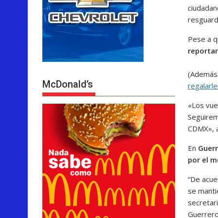
ciudadan
resguard
Pese a qu
reportan
(Además
McDonald’s
regalarl
«Los vue
Seguiremo
CDMX», a
En
Guerr
por el 
“De acue
se manti
secretar
Guerrero