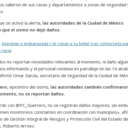
os salieron de sus casas y departamentos a zonas de seguridad 
o.
e se activó la alerta,
las autoridades de la Ciudad de México
 que el sismo no dejó daños.
:
Asesinan a embarazada y le roban a su bebé tras contactarla pa
e ropa
)
los no reportan novedades relevantes al momento, ni daño algun
s informando y el personal continúa en patrullaje en las 16 alcal
firmó Omar García, secretario de Seguridad de la Ciudad de Méx
ero
, epicentro del sismo,
las autoridades también confirmaron
momento, no se reportan daños.
rdo con @PC_Guerrero, no se registran daños mayores, sin emb
enen monitoreos constantes en coordinación con municipios», afi
io de Gestión Integral de Riesgos y Protección Civil del Estado d
, Roberto Arroyo.