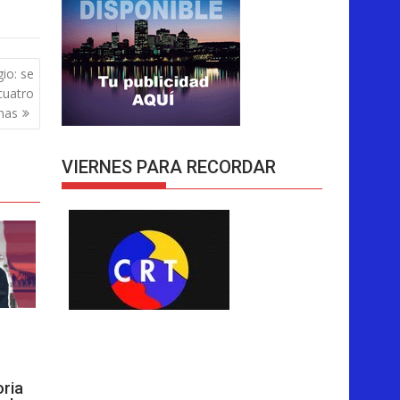
io: se
cuatro
nas
VIERNES PARA RECORDAR
oria