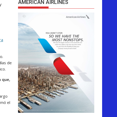
AMERICAN AIRLINES
y
ra
o.
días de
ico.
 que,
argo
rmó el
e