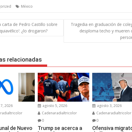
orized
México
gación
an carta de Pedro Castillo sobre
Tragedia en graduación de coleg
quiavélico’: ¿lo drogaron?
desploma techo y mueren 
das
perso
as relacionadas
7, 2026
agosto 5, 2026
agosto 3, 2026
adialtricolor
Cadenaradialtricolor
Cadenaradialtricolor
0
0
bunal de Nuevo
Trump se acerca a
Ofensiva migrat