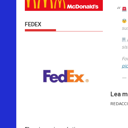
FEDEX
su
si
Fo
pi
— 
Lea má
REDACC