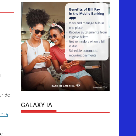
l
ur de
GALAXY IA
’ la
de