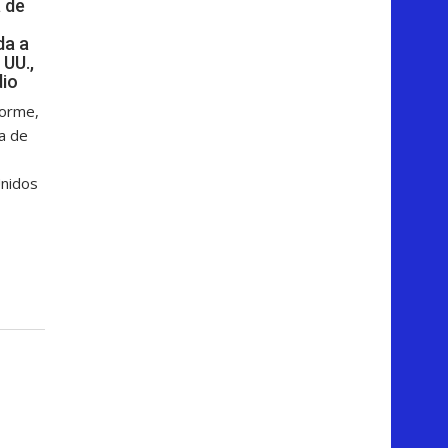
 de
da a
 UU.,
dio
forme,
ga de
Unidos