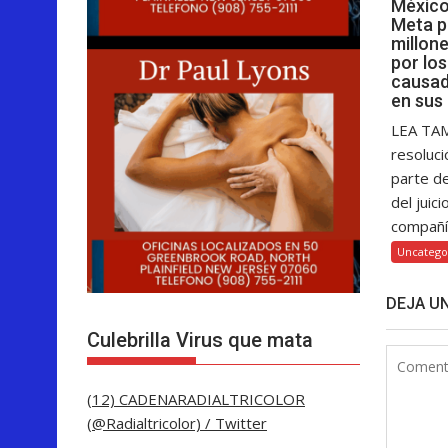
México
Meta p
millon
por lo
causad
en sus
LEA TA
resoluci
parte d
del juici
compañía
Uncatego
DEJA U
Culebrilla Virus que mata
(12) CADENARADIALTRICOLOR
(@Radialtricolor) / Twitter