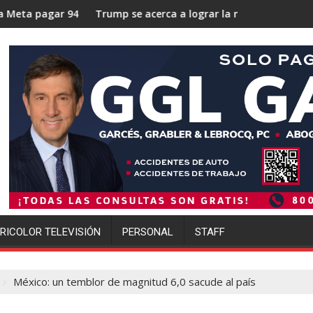
millones de dólares por los daños causados a los niños en sus 
Trump se acerca a lograr la mayor operación de deportaciones 
Ofen
RICOLOR TELEVISIÓN
PERSONAL
STAFF
México: un temblor de magnitud 6,0 sacude al país