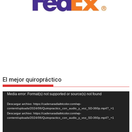
El mejor quiropráctico
Reproductor
Media error: Format(s) not supported or source(s) not found
de
Descargar archivo: https://cadenaradialtricolor.com/wp-
vídeo
content/uploads/2024/06/Quiropractico_con_audio_y_voz_SD-360p.mp4?_=1
Descargar archivo: https://cadenaradialtricolor.com/wp-
content/uploads/2024/06/Quiropractico_con_audio_y_voz_SD-360p.mp4?_=1