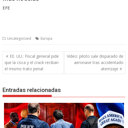
EFE
Uncategorized
Europa
Navegación
EE. UU.: Fiscal general pide
Video: piloto sale disparado de
de
que la coca y el crack reciban
aeronave tras accidentado
entradas
el mismo trato penal
aterrizaje
Entradas relacionadas