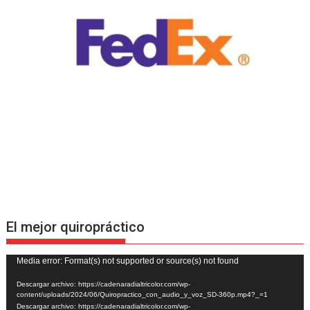
El mejor quiropráctico
Reproductor
Media error: Format(s) not supported or source(s) not found
de
Descargar archivo: https://cadenaradialtricolor.com/wp-
vídeo
content/uploads/2024/06/Quiropractico_con_audio_y_voz_SD-360p.mp4?_=1
Descargar archivo: https://cadenaradialtricolor.com/wp-