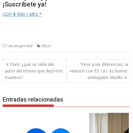
¡Suscríbete ya!
COP $ 900 / MES *
Uncategorized
EEUU
Navegación
París: ¿qué se sabe del
‘Pese a las diferencias, la
de
autor del tiroteo que dejó tres
relación con EE. UU. es buena’:
entradas
muertos?
embajador Murillo
Entradas relacionadas