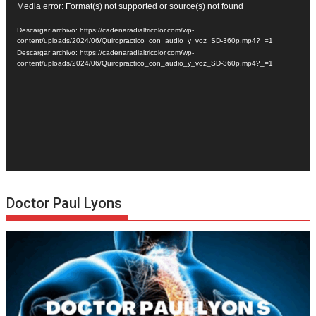
Reproductor
Media error: Format(s) not supported or source(s) not found
de
Descargar archivo: https://cadenaradialtricolor.com/wp-
vídeo
content/uploads/2024/06/Quiropractico_con_audio_y_voz_SD-360p.mp4?_=1
Descargar archivo: https://cadenaradialtricolor.com/wp-
content/uploads/2024/06/Quiropractico_con_audio_y_voz_SD-360p.mp4?_=1
Doctor Paul Lyons