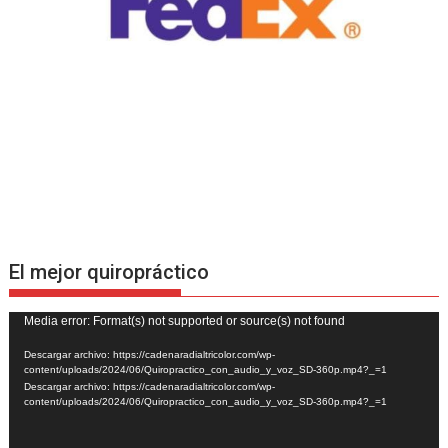
El mejor quiropráctico
Reproductor
Media error: Format(s) not supported or source(s) not found
de
Descargar archivo: https://cadenaradialtricolor.com/wp-
vídeo
content/uploads/2024/06/Quiropractico_con_audio_y_voz_SD-360p.mp4?_=1
Descargar archivo: https://cadenaradialtricolor.com/wp-
content/uploads/2024/06/Quiropractico_con_audio_y_voz_SD-360p.mp4?_=1