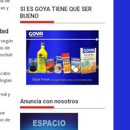
ía de
tas y
SI ES GOYA TIENE QUE SER
BUENO
idad
, según
cio de
thschuh
oscabo
ologías
real y
Anuncia con nosotros
que
bo de