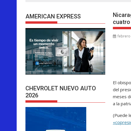
Nicara
AMERICAN EXPRESS
cuatro
febrero
El obisp
CHEVROLET NUEVO AUTO
del pres
2026
meses de
a la patr
(Puede l
«copresi