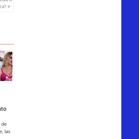
nca?
nto
 de
, las