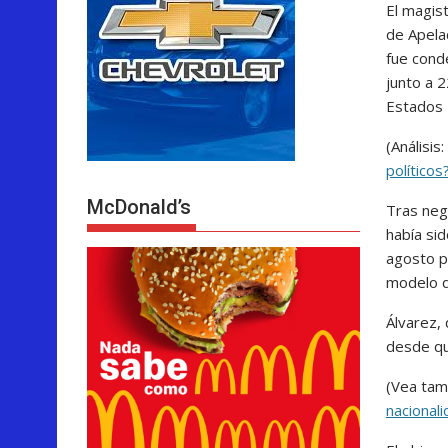
El magis
de Apela
fue cond
junto a 
Estados 
(Análisis:
políticos
McDonald’s
Tras neg
había si
agosto p
modelo d
Álvarez,
desde qu
(Vea tam
nacional