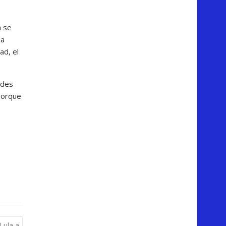
n se
ia
ad, el
ades
porque
Lula a