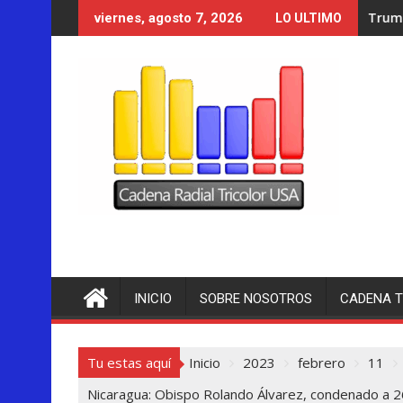
Saltar
Trump se acerca a lograr l
viernes, agosto 7, 2026
LO ULTIMO
al
contenido
INICIO
SOBRE NOSOTROS
CADENA T
Tu estas aquí
Inicio
2023
febrero
11
Nicaragua: Obispo Rolando Álvarez, condenado a 2