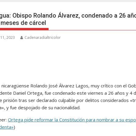
gua: Obispo Rolando Álvarez, condenado a 26 añ
 meses de cárcel
 11, 2023
Cadenaradialtricolor
o nicaragüense Rolando José Álvarez Lagos, muy crítico con el Go
idente Daniel Ortega, fue condenado este viernes a 26 años y 4 
 prisión tras ser declarado culpable por delitos considerados «tr
ia», y fue despojado de su nacionalidad.
eer:
Ortega pide reformar la Constitución para nombrar a su esp
denta»
)