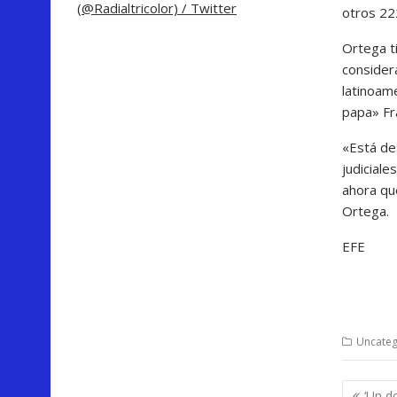
(@Radialtricolor) / Twitter
otros 22
Ortega t
considera
latinoam
papa» Fr
«Está de
judicial
ahora qu
Ortega.
EFE
Uncateg
Nave
‘Un d