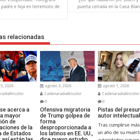
 padre e hija en terremoto de
puerta cerrada en la Casa Bla
das
as relacionadas
5, 2026
agosto 3, 2026
agosto 1, 2026
adialtricolor
Cadenaradialtricolor
Cadenaradialtricolor
0
0
se acerca a
Ofensiva migratoria
Pistas del presu
 la mayor
de Trump golpea de
autor intelectual
ión de
forma
Tras cumplirse más
aciones de la
desproporcionada a
un año de su muerte
ia de Estados
los latinos en EE. UU.,
 así están las
dice nuevo estudio
autoridades siguen