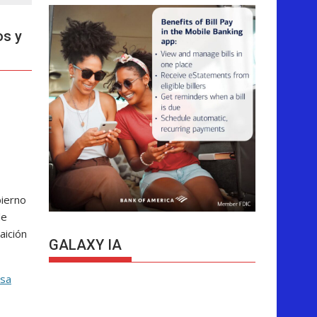
os y
bierno
de
aición
GALAXY IA
osa