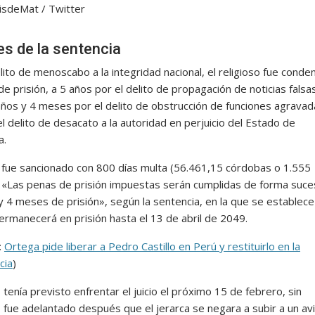
sdeMat / Twitter
es de la sentencia
lito de menoscabo a la integridad nacional, el religioso fue conde
e prisión, a 5 años por el delito de propagación de noticias falsa
años y 4 meses por el delito de obstrucción de funciones agravad
l delito de desacato a la autoridad en perjuicio del Estado de
a.
fue sancionado con 800 días multa (56.461,15 córdobas o 1.555
. «Las penas de prisión impuestas serán cumplidas de forma suces
y 4 meses de prisión», según la sentencia, en la que se establece
ermanecerá en prisión hasta el 13 de abril de 2049.
:
Ortega pide liberar a Pedro Castillo en Perú y restituirlo en la
cia
)
 tenía previsto enfrentar el juicio el próximo 15 de febrero, sin
fue adelantado después que el jerarca se negara a subir a un av