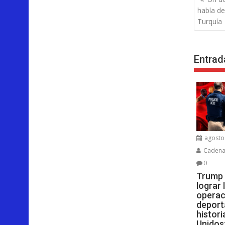
de
habla de
entra
Turquía
Entrad
agosto 
Cadenar
0
Trump 
lograr
operac
deport
histor
Unidos: