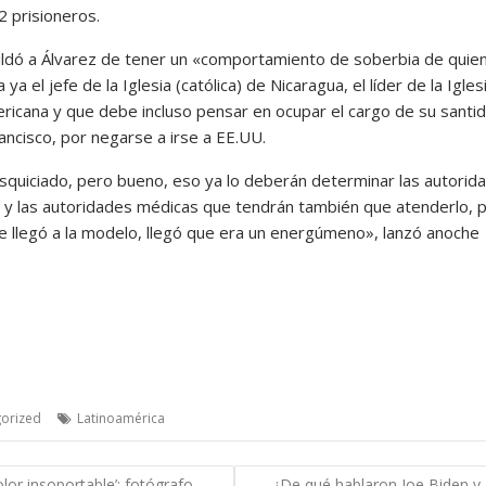
2 prisioneros.
ildó a Álvarez de tener un «comportamiento de soberbia de quie
 ya el jefe de la Iglesia (católica) de Nicaragua, el líder de la Igles
ericana y que debe incluso pensar en ocupar el cargo de su santid
ancisco, por negarse a irse a EE.UU.
squiciado, pero bueno, eso ya lo deberán determinar las autorid
es y las autoridades médicas que tendrán también que atenderlo, 
e llegó a la modelo, llegó que era un energúmeno», lanzó anoche
orized
Latinoamérica
gación
olor insoportable’: fotógrafo
¿De qué hablaron Joe Biden y 