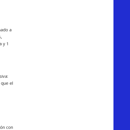
nado a
s,
a y 1
iva:
 que el
ión con