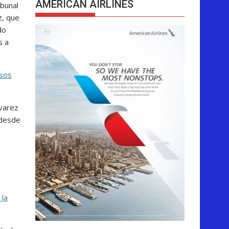
AMERICAN AIRLINES
ibunal
z, que
do
s a
esos
lvarez
 desde
 la