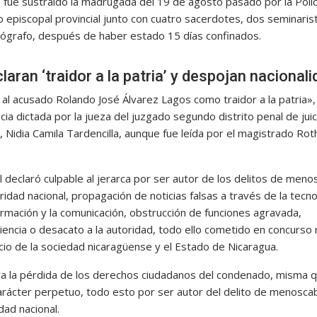
o fue sustraído la madrugada del 19 de agosto pasado por la Polic
o episcopal provincial junto con cuatro sacerdotes, dos seminaris
ógrafo, después de haber estado 15 días confinados.
laran ‘traidor a la patria’ y despojan nacional
al acusado Rolando José Álvarez Lagos como traidor a la patria»
cia dictada por la jueza del juzgado segundo distrito penal de jui
 Nidia Camila Tardencilla, aunque fue leída por el magistrado Ro
al declaró culpable al jerarca por ser autor de los delitos de men
gridad nacional, propagación de noticias falsas a través de la tecn
ormación y la comunicación, obstrucción de funciones agravada,
encia o desacato a la autoridad, todo ello cometido en concurso 
cio de la sociedad nicaragüense y el Estado de Nicaragua.
ra la pérdida de los derechos ciudadanos del condenado, misma 
arácter perpetuo, todo esto por ser autor del delito de menosca
idad nacional.