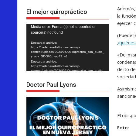
Además, 
El mejor quiropráctico
la funció
ejercer c
Reproductor
Media error: Format(s) not supported or
source(s) not found
de
(Puede l
vídeo
¿quiénes
Descargar archivo:
https://cadenaradialtricolor.com/wp-
content/uploads/2024/06/Quiropractico_con_audio_
«Del mis
y_voz_SD-360p.mp4?_=1
condenad
Descargar archivo:
https://cadenaradialtricolor.com/wp-
delito de
content/uploads/2024/06/Quiropractico_con_audio_
sociedad 
y_voz_SD-360p.mp4?_=1
Doctor Paul Lyons
Asimismo,
sanciona
El obisp
Foto: