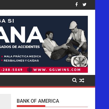
idos: así están las cifras
pea de forma desproporcionada a los latinos en EE. UU., dice 
Pistas del presunto autor intelectual
BANK OF AMERICA