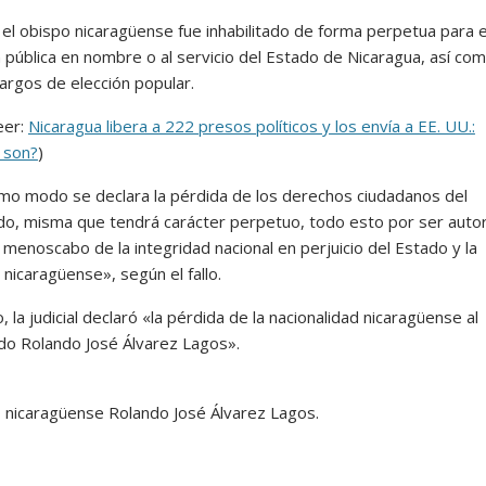
el obispo nicaragüense fue inhabilitado de forma perpetua para 
n pública en nombre o al servicio del Estado de Nicaragua, así co
argos de elección popular.
eer:
Nicaragua libera a 222 presos políticos y los envía a EE. UU.:
 son?
)
mo modo se declara la pérdida de los derechos ciudadanos del
o, misma que tendrá carácter perpetuo, todo esto por ser autor
 menoscabo de la integridad nacional en perjuicio del Estado y la
nicaragüense», según el fallo.
 la judicial declaró «la pérdida de la nacionalidad nicaragüense al
do Rolando José Álvarez Lagos».
o nicaragüense Rolando José Álvarez Lagos.