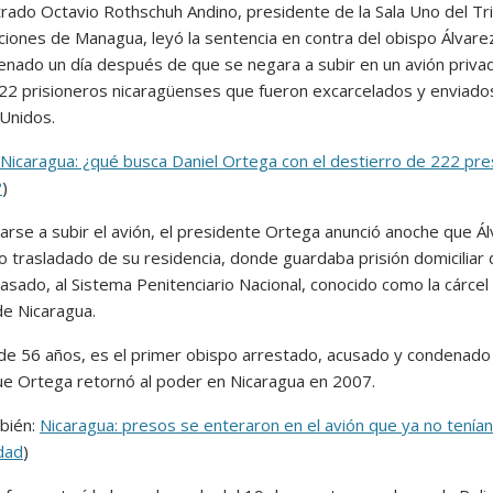
trado Octavio Rothschuh Andino, presidente de la Sala Uno del Tr
ciones de Managua, leyó la sentencia en contra del obispo Álvare
enado un día después de que se negara a subir en un avión priva
222 prisioneros nicaragüenses que fueron excarcelados y enviado
Unidos.
Nicaragua: ¿qué busca Daniel Ortega con el destierro de 222 pr
?
)
arse a subir el avión, el presidente Ortega anunció anoche que Á
do trasladado de su residencia, donde guardaba prisión domiciliar
asado, al Sistema Penitenciario Nacional, conocido como la cárcel
e Nicaragua.
 de 56 años, es el primer obispo arrestado, acusado y condenado
e Ortega retornó al poder en Nicaragua en 2007.
bién:
Nicaragua: presos se enteraron en el avión que ya no tenían
idad
)