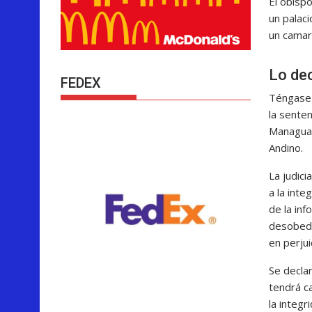
El obisp
un palaci
un camar
Lo dec
FEDEX
Téngase 
la senten
Managua,
Andino.
La judici
a la inte
de la inf
desobedi
en perjui
Se decla
tendrá c
la integr