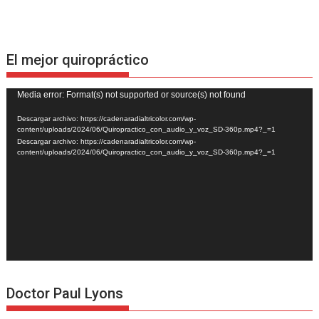
El mejor quiropráctico
Reproductor
Media error: Format(s) not supported or source(s) not found
de
Descargar archivo: https://cadenaradialtricolor.com/wp-
vídeo
content/uploads/2024/06/Quiropractico_con_audio_y_voz_SD-360p.mp4?_=1
Descargar archivo: https://cadenaradialtricolor.com/wp-
content/uploads/2024/06/Quiropractico_con_audio_y_voz_SD-360p.mp4?_=1
Doctor Paul Lyons