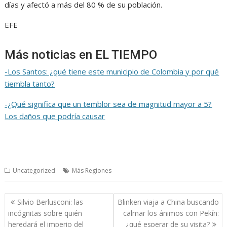
días y afectó a más del 80 % de su población.
EFE
Más noticias en EL TIEMPO
-Los Santos: ¿qué tiene este municipio de Colombia y por qué
tiembla tanto?
-¿Qué significa que un temblor sea de magnitud mayor a 5?
Los daños que podría causar
Uncategorized
Más Regiones
Navegación
Silvio Berlusconi: las
Blinken viaja a China buscando
de
incógnitas sobre quién
calmar los ánimos con Pekín:
entradas
heredará el imperio del
¿qué esperar de su visita?