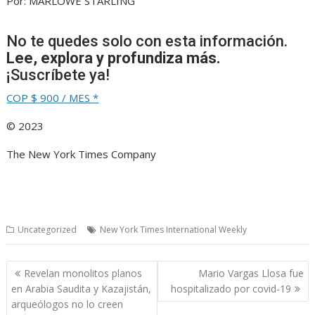
Por: MARLOWE STARLING
No te quedes solo con esta información.
Lee, explora y profundiza más.
¡Suscríbete ya!
COP $ 900 / MES *
© 2023
The New York Times Company
Uncategorized
New York Times International Weekly
Navegación
Revelan monolitos planos
Mario Vargas Llosa fue
de
en Arabia Saudita y Kazajistán,
hospitalizado por covid-19
entradas
arqueólogos no lo creen