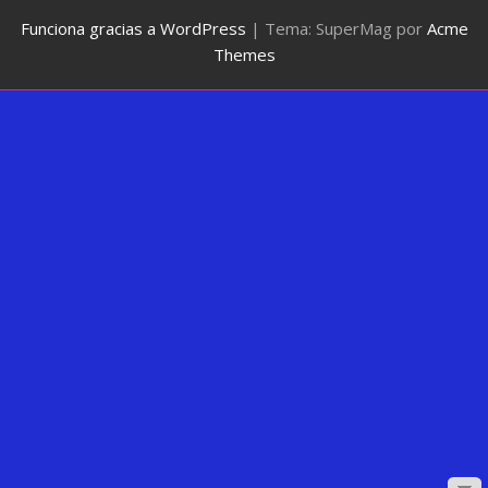
Funciona gracias a WordPress
|
Tema: SuperMag por
Acme
Themes