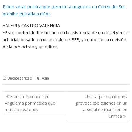
Piden vetar política que permite a negocios en Corea del Sur
prohibir entrada a niños
VALERIA CASTRO VALENCIA
​*Este contenido fue hecho con la asistencia de una inteligencia
artificial, basado en un artículo de EFE, y contó con la revisión
de la periodista y un editor.
Uncategorized
Asia
Navegación
Francia: Polémica en
Un ataque con drones
de
Angulema por medida que
provoca explosiones en un
entradas
multa a peatones
arsenal de munición en
Crimea