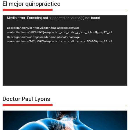
El mejor quiropráctico
Reproductor
Media error: Format(s) not supported or source(s) not found
de
Descargar archivo: https://cadenaradialtricolor.com/wp-
vídeo
content/uploads/2024/06/Quiropractico_con_audio_y_voz_SD-360p.mp4?_=1
Descargar archivo: https://cadenaradialtricolor.com/wp-
content/uploads/2024/06/Quiropractico_con_audio_y_voz_SD-360p.mp4?_=1
Doctor Paul Lyons