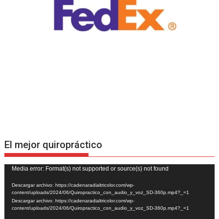
El mejor quiropráctico
Reproductor
Media error: Format(s) not supported or source(s) not found
de
Descargar archivo: https://cadenaradialtricolor.com/wp-
vídeo
content/uploads/2024/06/Quiropractico_con_audio_y_voz_SD-360p.mp4?_=1
Descargar archivo: https://cadenaradialtricolor.com/wp-
content/uploads/2024/06/Quiropractico_con_audio_y_voz_SD-360p.mp4?_=1