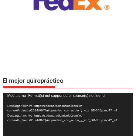
El mejor quiropráctico
Reproductor
Media error: Format(s) not supported or source(s) not found
de
Descargar archivo: https://cadenaradialtricolor.com/wp-
vídeo
content/uploads/2024/06/Quiropractico_con_audio_y_voz_SD-360p.mp4?_=1
Descargar archivo: https://cadenaradialtricolor.com/wp-
content/uploads/2024/06/Quiropractico_con_audio_y_voz_SD-360p.mp4?_=1