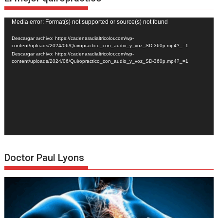
Reproductor
Media error: Format(s) not supported or source(s) not found
de
Descargar archivo: https://cadenaradialtricolor.com/wp-
vídeo
content/uploads/2024/06/Quiropractico_con_audio_y_voz_SD-360p.mp4?_=1
Descargar archivo: https://cadenaradialtricolor.com/wp-
content/uploads/2024/06/Quiropractico_con_audio_y_voz_SD-360p.mp4?_=1
Doctor Paul Lyons