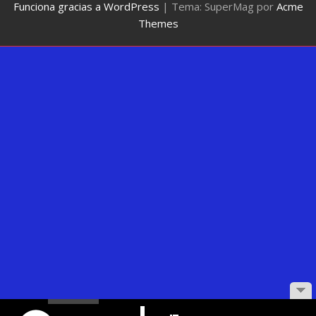
Funciona gracias a WordPress
|
Tema: SuperMag por
Acme
Themes