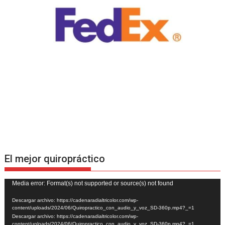
El mejor quiropráctico
Reproductor
Media error: Format(s) not supported or source(s) not found
de
Descargar archivo: https://cadenaradialtricolor.com/wp-
vídeo
content/uploads/2024/06/Quiropractico_con_audio_y_voz_SD-360p.mp4?_=1
Descargar archivo: https://cadenaradialtricolor.com/wp-
content/uploads/2024/06/Quiropractico_con_audio_y_voz_SD-360p.mp4?_=1