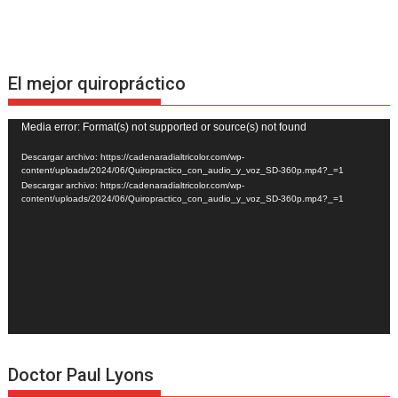
El mejor quiropráctico
Reproductor
Media error: Format(s) not supported or source(s) not found
de
Descargar archivo: https://cadenaradialtricolor.com/wp-
vídeo
content/uploads/2024/06/Quiropractico_con_audio_y_voz_SD-360p.mp4?_=1
Descargar archivo: https://cadenaradialtricolor.com/wp-
content/uploads/2024/06/Quiropractico_con_audio_y_voz_SD-360p.mp4?_=1
Doctor Paul Lyons