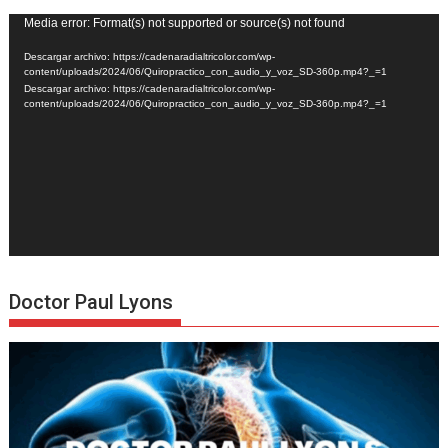
Reproductor
Media error: Format(s) not supported or source(s) not found
de
Descargar archivo: https://cadenaradialtricolor.com/wp-
vídeo
content/uploads/2024/06/Quiropractico_con_audio_y_voz_SD-360p.mp4?_=1
Descargar archivo: https://cadenaradialtricolor.com/wp-
content/uploads/2024/06/Quiropractico_con_audio_y_voz_SD-360p.mp4?_=1
Doctor Paul Lyons