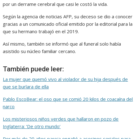
por un derrame cerebral que casi le costó la vida.
Según la agencia de noticias AFP, su deceso se dio a conocer
gracias a un comunicado oficial emitido por la editorial para la
que su hermano trabajó en el 2019.
Así mismo, también se informó que al funeral solo había
asistido su núcleo familiar cercano.
También puede leer:
La mujer que quemó vivo al violador de su hija después de
que se burlara de ella
Pablo EscoBear: el oso que se comió 20 kilos de coacaína del
narco
Los misteriosos niños verdes que hallaron en pozo de
Inglaterra: ‘De otro mundo’
Por más de 20 años pareja engañó a asesinos seriales para