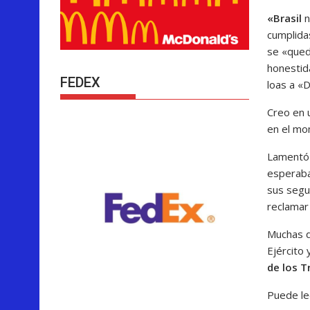
«Brasil
n
cumplida
se «quede
honestida
FEDEX
loas a «D
Creo en 
en el mo
Lamentó
esperaba
sus segui
reclamar
Muchas d
Ejército 
de los T
Puede le