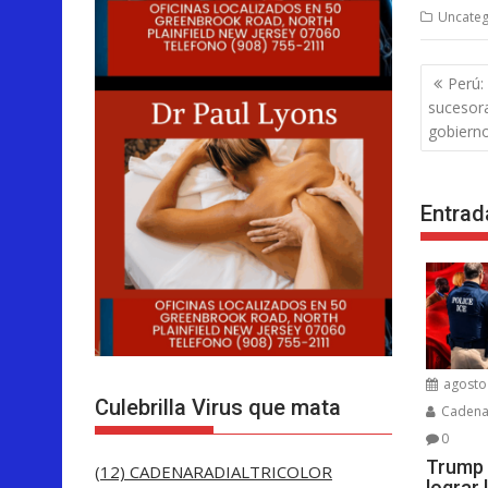
Uncateg
Nave
Perú:
de
sucesora
entra
gobiern
Entrad
agosto 
Culebrilla Virus que mata
Cadenar
0
Trump 
(12) CADENARADIALTRICOLOR
lograr