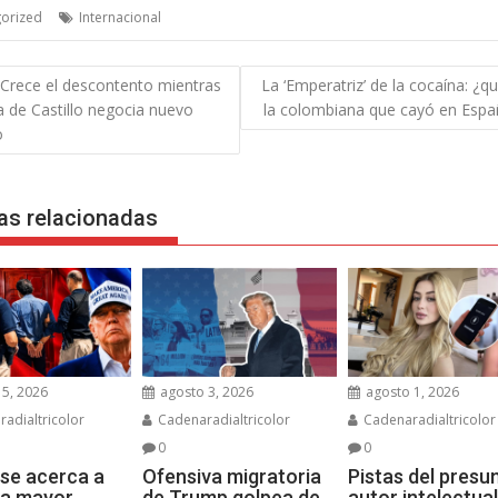
orized
Internacional
gación
 Crece el descontento mientras
La ‘Emperatriz’ de la cocaína: ¿q
 de Castillo negocia nuevo
la colombiana que cayó en Espa
das
o
as relacionadas
5, 2026
agosto 3, 2026
agosto 1, 2026
adialtricolor
Cadenaradialtricolor
Cadenaradialtricolor
0
0
se acerca a
Ofensiva migratoria
Pistas del presu
 la mayor
de Trump golpea de
autor intelectual