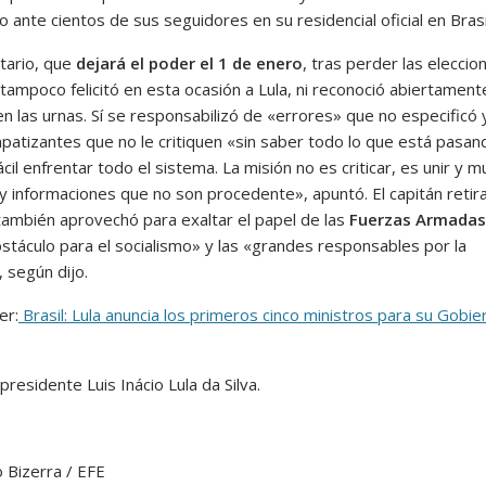
 ante cientos de sus seguidores en su residencial oficial en Brasil
tario, que
dejará el poder el 1 de enero
, tras perder las eleccio
tampoco felicitó en esta ocasión a Lula, ni reconoció abiertament
n las urnas. Sí se responsabilizó de «errores» que no especificó 
mpatizantes que no le critiquen «sin saber todo lo que está pasan
cil enfrentar todo el sistema. La misión no es criticar, es unir y 
y informaciones que no son procedente», apuntó. El capitán retir
 también aprovechó para exaltar el papel de las
Fuerzas Armadas
bstáculo para el socialismo» y las «grandes responsables por la
, según dijo.
er:
Brasil: Lula anuncia los primeros cinco ministros para su Gobie
presidente Luis Inácio Lula da Silva.
 Bizerra / EFE