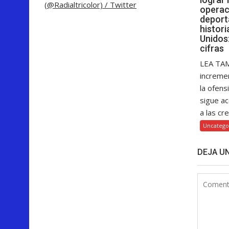
(@Radialtricolor) / Twitter
operac
deport
histor
Unidos:
cifras
LEA TAM
increme
la ofens
sigue a
a las cre
Uncatego
DEJA U