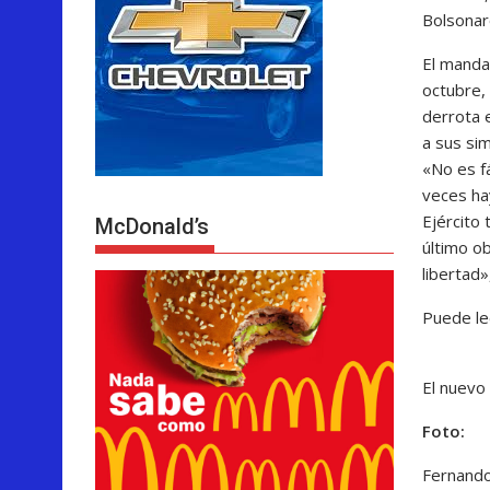
Bolsonaro
El manda
octubre, 
derrota e
a sus si
«No es fá
veces ha
Ejército
McDonald’s
último o
libertad»
Puede le
El nuevo 
Foto:
Fernando