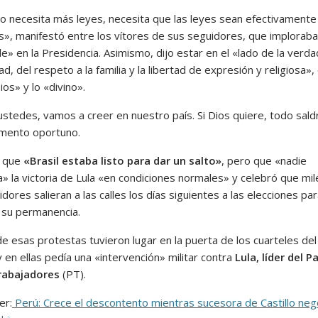
o necesita más leyes, necesita que las leyes sean efectivamente
s», manifestó entre los vítores de sus seguidores, que implorab
» en la Presidencia. Asimismo, dijo estar en el «lado de la verdad
d, del respeto a la familia y la libertad de expresión y religiosa»,
ios» y lo «divino».
ustedes, vamos a creer en nuestro país. Si Dios quiere, todo sald
mento oportuno.
 que
«Brasil estaba listo para dar un salto»
, pero que «nadie
» la victoria de Lula «en condiciones normales» y celebró que mi
dores salieran a las calles los días siguientes a las elecciones pa
 su permanencia.
e esas protestas tuvieron lugar en la puerta de los cuarteles del
y en ellas pedía una «intervención» militar contra
Lula, líder del P
rabajadores
(PT).
er:
Perú: Crece el descontento mientras sucesora de Castillo neg