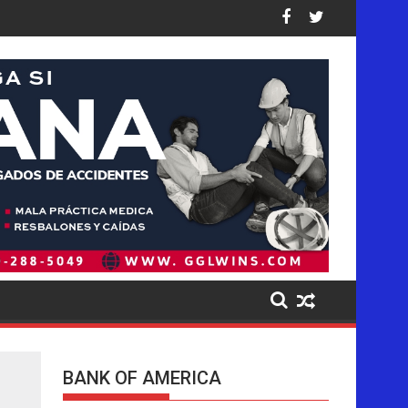
os Unidos: así están las cifras
mp golpea de forma desproporcionada a los latinos en EE. UU., 
Pistas del presunto autor intelect
BANK OF AMERICA