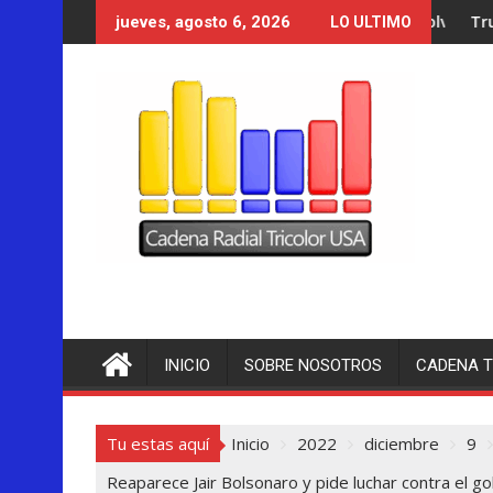
Saltar
Trump se acerca a lo
jueves, agosto 6, 2026
LO ULTIMO
al
contenido
INICIO
SOBRE NOSOTROS
CADENA T
Tu estas aquí
Inicio
2022
diciembre
9
Reaparece Jair Bolsonaro y pide luchar contra el go