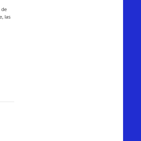
 de
, las