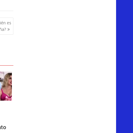
uién es
ña?
nto