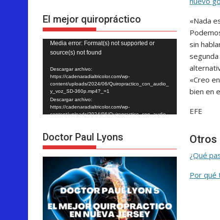
nuevo go
El mejor quiropráctico
«Nada es
Podemos 
sin habl
Reproductor
Media error: Format(s) not supported or
source(s) not found
segunda 
de
alternat
vídeo
Descargar archivo:
https://cadenaradialtricolor.com/wp-
«Creo en
content/uploads/2024/06/Quiropractico_con_audio_
bien en 
y_voz_SD-360p.mp4?_=1
Descargar archivo:
https://cadenaradialtricolor.com/wp-
EFE
content/uploads/2024/06/Quiropractico_con_audio_
y_voz_SD-360p.mp4?_=1
Doctor Paul Lyons
Otros 
¿Qué pas
Por qué 