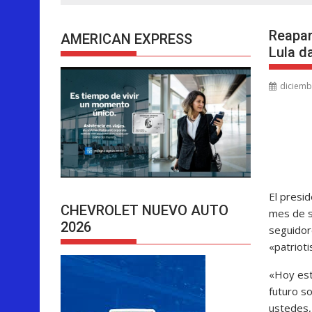
Reapar
AMERICAN EXPRESS
Lula da
diciemb
El presi
CHEVROLET NUEVO AUTO
mes de s
2026
seguidor
«patrioti
«Hoy est
futuro s
ustedes,