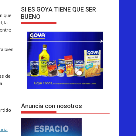
SI ES GOYA TIENE QUE SER
an que
BUENO
, la
 entre
rá bien
les de
ra
Anuncia con nosotros
artido
ocia