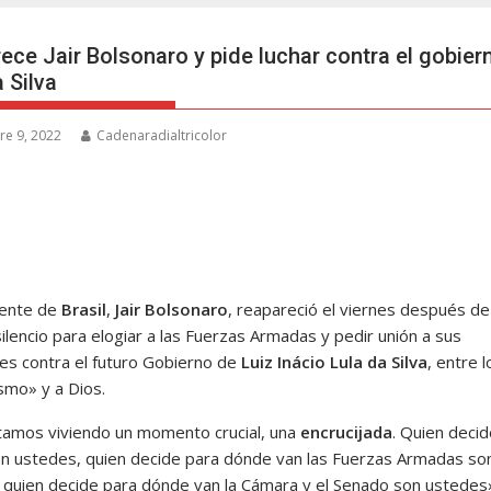
ece Jair Bolsonaro y pide luchar contra el gobier
 Silva
re 9, 2022
Cadenaradialtricolor
dente de
Brasil
,
Jair Bolsonaro
, reapareció el viernes después de
ilencio para elogiar a las Fuerzas Armadas y pedir unión a sus
es contra el futuro Gobierno de
Luiz Inácio Lula da Silva
, entre l
smo» y a Dios.
amos viviendo un momento crucial, una
encrucijada
. Quien decid
on ustedes, quien decide para dónde van las Fuerzas Armadas so
 quien decide para dónde van la Cámara y el Senado son ustedes»