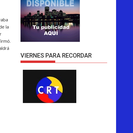
vaba
de la
r
firmó.
aldrá
VIERNES PARA RECORDAR