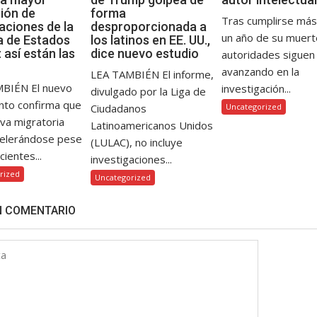
ión de
forma
Tras cumplirse más
aciones de la
desproporcionada a
un año de su muerte
ia de Estados
los latinos en EE. UU.,
 así están las
dice nuevo estudio
autoridades siguen
avanzando en la
LEA TAMBIÉN El informe,
BIÉN El nuevo
investigación...
divulgado por la Liga de
nto confirma que
Ciudadanos
Uncategorized
iva migratoria
Latinoamericanos Unidos
celerándose pese
(LULAC), no incluye
cientes...
investigaciones...
rized
Uncategorized
N COMENTARIO