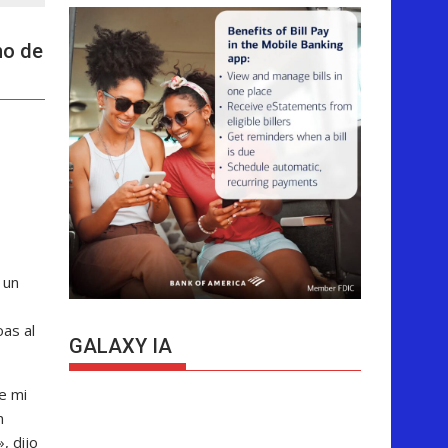
no de
 un
oas al
GALAXY IA
e mi
n
, dijo