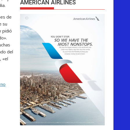
AMERICAN AIRLINES
ia.
nes de
e su
y pidió
do».
muchas
ado del
, «el
rno