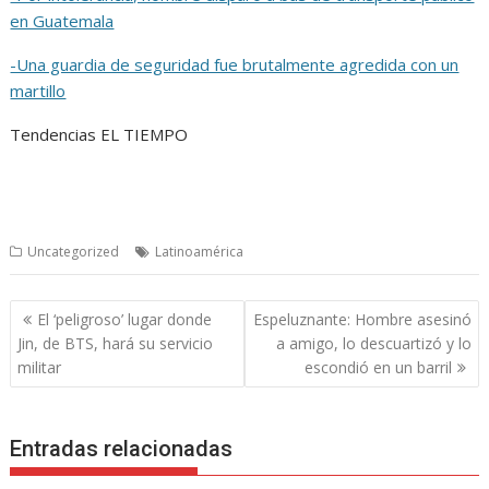
en Guatemala
-Una guardia de seguridad fue brutalmente agredida con un
martillo
Tendencias EL TIEMPO
Uncategorized
Latinoamérica
Navegación
El ‘peligroso’ lugar donde
Espeluznante: Hombre asesinó
de
Jin, de BTS, hará su servicio
a amigo, lo descuartizó y lo
entradas
militar
escondió en un barril
Entradas relacionadas