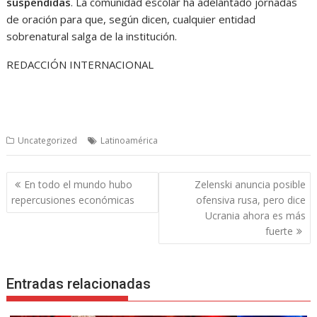
suspendidas
. La comunidad escolar ha adelantado jornadas
de oración para que, según dicen, cualquier entidad
sobrenatural salga de la institución.
REDACCIÓN INTERNACIONAL
Uncategorized
Latinoamérica
Navegación
En todo el mundo hubo
Zelenski anuncia posible
de
repercusiones económicas
ofensiva rusa, pero dice
entradas
Ucrania ahora es más
fuerte
Entradas relacionadas