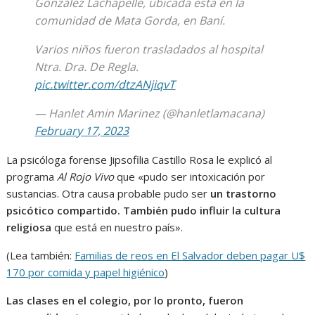
González Lachapelle, ubicada esta en la
comunidad de Mata Gorda, en Baní.
Varios niños fueron trasladados al hospital
Ntra. Dra. De Regla.
pic.twitter.com/dtzANjiqvT
— Hanlet Amin Marinez (@hanletlamacana)
February 17, 2023
La psicóloga forense Jipsofilia Castillo Rosa le explicó al
programa
Al Rojo Vivo
que «pudo ser intoxicación por
sustancias. Otra causa probable pudo ser
un trastorno
psicótico compartido. También pudo influir la cultura
religiosa
que está en nuestro país».
(Lea también:
Familias de reos en El Salvador deben pagar U$
170 por comida y papel higiénico
)
Las clases en el colegio, por lo pronto, fueron