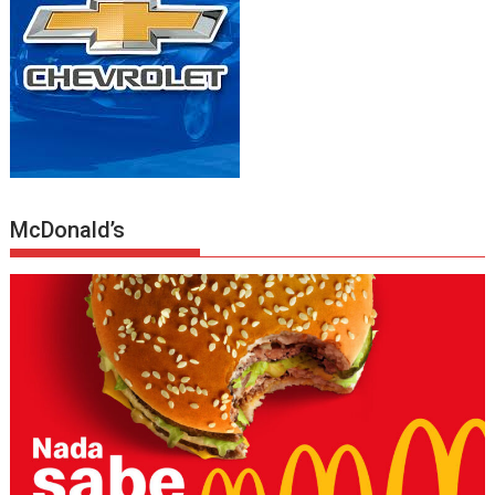
McDonald’s