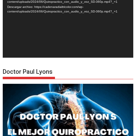
vídeo
content/uploads/2024/06/Quiropractico_con_audio_y_voz_SD-360p.mp4?_=1
Descargar archivo: https://cadenaradialtricolor.com/wp-
content/uploads/2024/06/Quiropractico_con_audio_y_voz_SD-360p.mp4?_=1
Doctor Paul Lyons