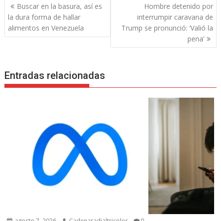
Navegación
Buscar en la basura, así es
Hombre detenido por
de
la dura forma de hallar
interrumpir caravana de
entradas
alimentos en Venezuela
Trump se pronunció: ‘Valió la
pena’
Entradas relacionadas
agosto 7, 2026
Cadenaradialtricolor
0