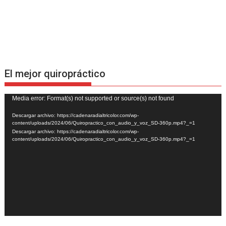
El mejor quiropráctico
Reproductor
Media error: Format(s) not supported or source(s) not found
de
Descargar archivo: https://cadenaradialtricolor.com/wp-
vídeo
content/uploads/2024/06/Quiropractico_con_audio_y_voz_SD-360p.mp4?_=1
Descargar archivo: https://cadenaradialtricolor.com/wp-
content/uploads/2024/06/Quiropractico_con_audio_y_voz_SD-360p.mp4?_=1