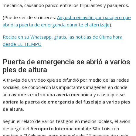
mecánica, causando pánico entre los tripulantes y pasajeros.
(Puede ser de su interés:
Angustia en avión por pasajero que
abrió la puerta de emergencia durante el aterrizaje
).
Reciba en su Whatsapp, gratis, las noticias de última hora
desde EL TIEMPO
Puerta de emergencia se abrió a varios
pies de altura
A través de un video que se difundió por medio de las redes
sociales, se conocieron las impactantes imágenes en donde
una
avioneta sufrió una avería mecánica
y causó que
se
abriera la puerta de emergencia del fuselaje a varios pies
de altura.
Según el relato de varios testigos en medios locales, el avión
despegó del
Aeroporto Internacional de São Luís
con
destino a El Salvador, pero después de 20 minutos de vuelo,