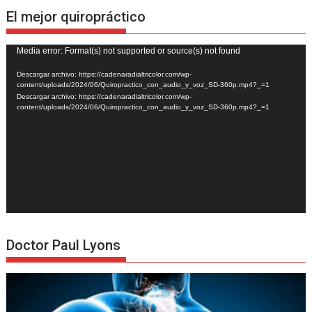
El mejor quiropráctico
Reproductor
Media error: Format(s) not supported or source(s) not found
de
Descargar archivo: https://cadenaradialtricolor.com/wp-
vídeo
content/uploads/2024/06/Quiropractico_con_audio_y_voz_SD-360p.mp4?_=1
Descargar archivo: https://cadenaradialtricolor.com/wp-
content/uploads/2024/06/Quiropractico_con_audio_y_voz_SD-360p.mp4?_=1
Doctor Paul Lyons