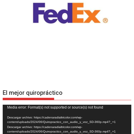
El mejor quiropráctico
Reproductor
Media error: Format(s) not supported or source(s) not found
de
Descargar archivo: https://cadenaradialtricolor.com/wp-
vídeo
content/uploads/2024/06/Quiropractico_con_audio_y_voz_SD-360p.mp4?_=1
Descargar archivo: https://cadenaradialtricolor.com/wp-
content/uploads/2024/06/Quiropractico_con_audio_y_voz_SD-360p.mp4?_=1