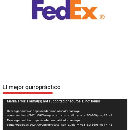
El mejor quiropráctico
Reproductor
Media error: Format(s) not supported or source(s) not found
de
Descargar archivo: https://cadenaradialtricolor.com/wp-
vídeo
content/uploads/2024/06/Quiropractico_con_audio_y_voz_SD-360p.mp4?_=1
Descargar archivo: https://cadenaradialtricolor.com/wp-
content/uploads/2024/06/Quiropractico_con_audio_y_voz_SD-360p.mp4?_=1